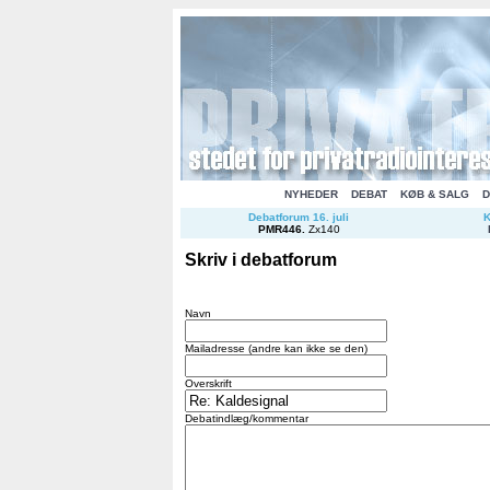
NYHEDER
DEBAT
KØB & SALG
D
Debatforum 16. juli
K
PMR446
.
Zx140
Skriv i debatforum
Navn
Mailadresse (andre kan ikke se den)
Overskrift
Debatindlæg/kommentar