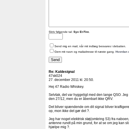
Skriv følgende tal:
Syv Et Fire
.
Send mig en mail, når mit indlæg besvares i debatten.
Gem mit navn og mailadresse til næste gang.
Hvordan 
Re: Kaldesignal
47sk024
27. december 2011 kl. 20:50.
Hej 47 Radio Whiskey.
Selvtak, det var hyggeligt med den lange QSO. Jeg ha
den 27/12, men du er åbenbart ikke QRV.
Det bliver spændende om dit signal bliver kraftiger
op, mon ikke det gør det ?.
Jeg har noget elektrisk støj(omkring S3) fra naboen, 
antenne rundt på min grund, for at se om jeg kan 
hjælpe mig ?.