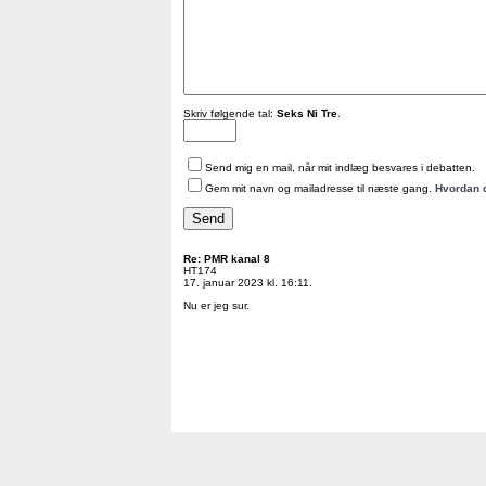
Skriv følgende tal:
Seks Ni Tre
.
Send mig en mail, når mit indlæg besvares i debatten.
Gem mit navn og mailadresse til næste gang.
Hvordan 
Re: PMR kanal 8
HT174
17. januar 2023 kl. 16:11.
Nu er jeg sur.