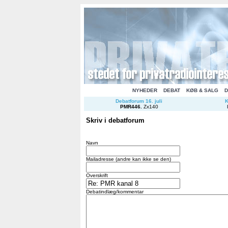
NYHEDER
DEBAT
KØB & SALG
D
Debatforum 16. juli
K
PMR446
.
Zx140
Skriv i debatforum
Navn
Mailadresse (andre kan ikke se den)
Overskrift
Debatindlæg/kommentar