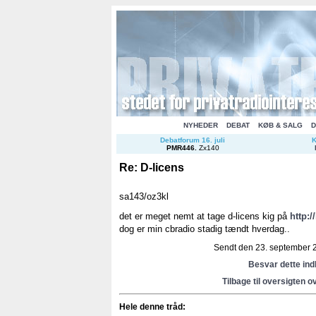
NYHEDER
DEBAT
KØB & SALG
D
Debatforum 16. juli
K
PMR446
.
Zx140
Re: D-licens
sa143/oz3kl
det er meget nemt at tage d-licens kig på
http:/
dog er min cbradio stadig tændt hverdag..
Sendt den 23. september 2
Besvar dette in
Tilbage til oversigten o
Hele denne tråd: