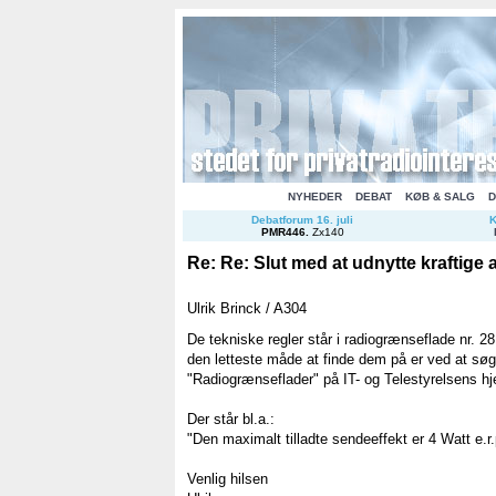
NYHEDER
DEBAT
KØB & SALG
D
Debatforum 16. juli
K
PMR446
.
Zx140
Re: Re: Slut med at udnytte kraftige
Ulrik Brinck / A304
De tekniske regler står i radiogrænseflade nr. 28
den letteste måde at finde dem på er ved at søge
"Radiogrænseflader" på IT- og Telestyrelsens 
Der står bl.a.:
"Den maximalt tilladte sendeeffekt er 4 Watt e.r.
Venlig hilsen