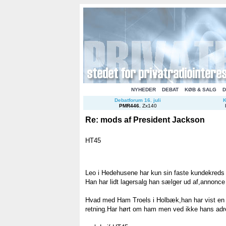
NYHEDER
DEBAT
KØB & SALG
D
Debatforum 16. juli
K
PMR446
.
Zx140
Re: mods af President Jackson
HT45
Leo i Hedehusene har kun sin faste kundekreds h
Han har lidt lagersalg han sælger ud af,annonce
Hvad med Ham Troels i Holbæk,han har vist en ra
retning.Har hørt om ham men ved ikke hans adr