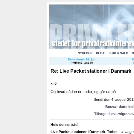
NYHEDER
DEBAT
KØB & SALG
D
Debatforum 16. juli
K
PMR446
.
Zx140
Re: Live Packet stationer i Danmark
kilo
Og hvad sådan en radio, og går ud på
Sendt den 4. august 2012
Besvar dette in
Tilbage til oversigten o
Hele denne tråd:
Live Packet stationer i Danmark
.
Torben -
4. augu