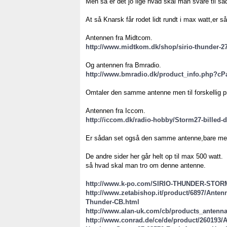
Men så er det jo lige hvad skal man svare til så
At så Knarsk får rodet lidt rundt i max watt,er 
Antennen fra Midtcom.
http://www.midtkom.dk/shop/sirio-thunder-2
Og antennen fra Bmradio.
http://www.bmradio.dk/product_info.php?c
Omtaler den samme antenne men til forskellig pr
Antennen fra Iccom.
http://iccom.dk/radio-hobby/Storm27-billed-
Er sådan set også den samme antenne,bare med
De andre sider her går helt op til max 500 watt.
så hvad skal man tro om denne antenne.
http://www.k-po.com/SIRIO-THUNDER-STORM
http://www.zetabishop.it/product/6897/Anten
Thunder-CB.html
http://www.alan-uk.com/cb/products_anten
http://www.conrad.de/ce/de/product/260193/A