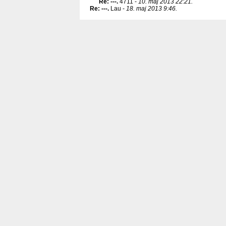
Re: ---
.
4711 -
10. maj 2013 22:21.
Re: ---
.
Lau -
18. maj 2013 9:46.