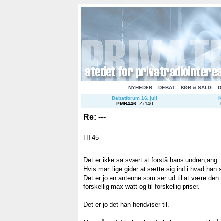
NYHEDER
DEBAT
KØB & SALG
D
Debatforum 16. juli
K
PMR446
.
Zx140
Re: ---
HT45
Det er ikke så svært at forstå hans undren,ang.
Hvis man lige gider at sætte sig ind i hvad han s
Det er jo en antenne som ser ud til at være d
forskellig max watt og til forskellig priser.
Det er jo det han hendviser til.