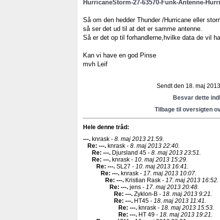
HurricaneStorm-27-63570-Funk-Antenne-Hurr
Så om den hedder Thunder /Hurricane eller stor
så ser det ud til at det er samme antenne.
Så er det op til forhandlerne,hvilke data de vil 
Kan vi have en god Pinse
mvh Leif
Sendt den 18. maj 2013 
Besvar dette in
Tilbage til oversigten o
Hele denne tråd:
---
.
knrask -
8. maj 2013 21:59.
Re: ---
.
knrask -
8. maj 2013 22:40.
Re: ---
.
Djursland 45 -
8. maj 2013 23:51.
Re: ---
.
knrask -
10. maj 2013 15:29.
Re: ---
.
SL27 -
10. maj 2013 16:41.
Re: ---
.
knrask -
17. maj 2013 10:07.
Re: ---
.
Kristian Rask -
17. maj 2013 16:52.
Re: ---
.
jens -
17. maj 2013 20:48.
Re: ---
.
Zyklon-B -
18. maj 2013 9:21.
Re: ---
.
HT45 -
18. maj 2013 11:41.
Re: ---
.
knrask -
18. maj 2013 15:53.
Re: ---
.
HT 49 -
18. maj 2013 19:21.