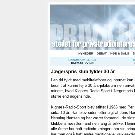
NYHEDER
DEBAT
KØB & SALG
D
Debatforum 16. juli
K
PMR446
.
Zx140
Jægerspris-klub fylder 30 år
I en tid fyldt med mobiltelefoner og internet kan
bedrift at kunne fejre 30 års-jubilæum i en priva
mindre, hvad Kignæs-Radio-Sport i Jægerspris k
større end nogensinde.
Kignæs-Radio-Sport blev stiftet i 1983 med Per
cirka 10 år. Han blev siden efterfulgt af Jens 
Henning Hansen og har været formand i de sidst
klubbens næstformand i en lang årrække. Hennin
alle årene har haft radiodækninger som sin pri
har man også haft andre traditionelle walkieaktiv