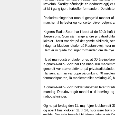
ræveløb. Særligt håndpejleløb (fodrævejagt) er 
at få i gang igen, fortæller formanden. De sidste
Radiodækninger har man til gengæld masser af. 
marcher til byfester og koncerter bliver betjent
Kignæs-Radio-Sport har i løbet af de 30 år haft ti
Jægerspris. Som så mange andre privatradioklu
lokaler - først var det på det gamle bibliotek,
i dag har klubben lokaler på Kastanievej, hvor man 
Dem er vi glade for, siger formanden om de nye 
Hvad man også er glade for er, at 30 års-jubilar
Kignæs-Radio-Sport har lige knap 100 medlemmer
generelt var større aktivitet på privatradiobånde
Hansen, at man var oppe på omkring 70 medlem
formandsposten, lå medlemstallet omkring 40, fo
Kignæs-Radio-Sport holder klubaften hver torsd
mandag. Derudover går man bl.a. til bowling, og 
radiodækninger.
Og nu på lørdag den 11. maj fejrer klubben sit 3
og åbent hus klokken 11 til 14, hvor især børn 
walkie. Det hele foregår i klubbens lokaler på K