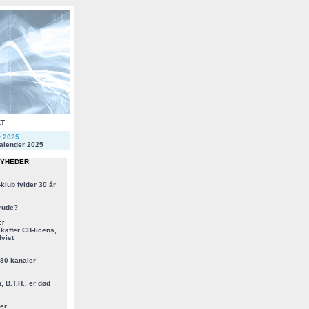
KT
r 2025
alender 2025
NYHEDER
klub fylder 30 år
rude?
er
kaffer CB-licens,
vist
 80 kanaler
, B.T.H., er død
er