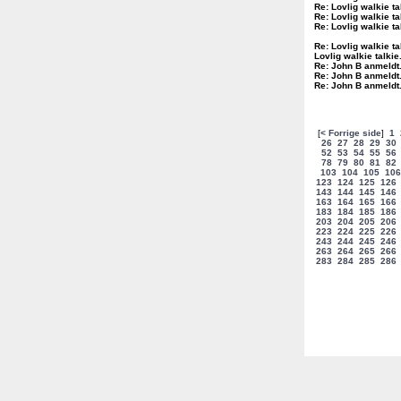
Re: Lovlig walkie ta
Re: Lovlig walkie ta
Re: Lovlig walkie ta
Re: Lovlig walkie ta
Lovlig walkie talkie
Re: John B anmeldt
Re: John B anmeldt
Re: John B anmeldt
[
< Forrige side
]
1
26
27
28
29
30
52
53
54
55
56
78
79
80
81
82
103
104
105
106
123
124
125
126
143
144
145
146
163
164
165
166
183
184
185
186
203
204
205
206
223
224
225
226
243
244
245
246
263
264
265
266
283
284
285
286