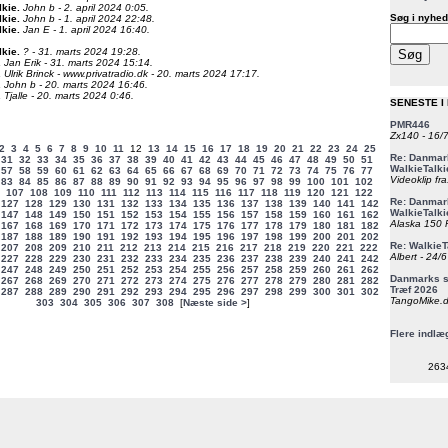
lkie
.
John b - 2. april 2024 0:05.
Søg i nyhed
lkie
.
John b - 1. april 2024 22:48.
lkie
.
Jan E - 1. april 2024 16:40.
lkie
.
? - 31. marts 2024 19:28.
.
Jan Erik - 31. marts 2024 15:14.
.
Ulrik Brinck - www.privatradio.dk - 20. marts 2024 17:17.
.
John b - 20. marts 2024 16:46.
.
Tjalle - 20. marts 2024 0:46.
SENESTE I
PMR446
Zx140 - 16/
2
3
4
5
6
7
8
9
10
11
12
13
14
15
16
17
18
19
20
21
22
23
24
25
Re: Danmark
31
32
33
34
35
36
37
38
39
40
41
42
43
44
45
46
47
48
49
50
51
WalkieTalki
57
58
59
60
61
62
63
64
65
66
67
68
69
70
71
72
73
74
75
76
77
Videoklip fra
83
84
85
86
87
88
89
90
91
92
93
94
95
96
97
98
99
100
101
102
107
108
109
110
111
112
113
114
115
116
117
118
119
120
121
122
Re: Danmark
127
128
129
130
131
132
133
134
135
136
137
138
139
140
141
142
WalkieTalki
147
148
149
150
151
152
153
154
155
156
157
158
159
160
161
162
Alaska 150 F
167
168
169
170
171
172
173
174
175
176
177
178
179
180
181
182
187
188
189
190
191
192
193
194
195
196
197
198
199
200
201
202
Re: WalkieT
207
208
209
210
211
212
213
214
215
216
217
218
219
220
221
222
Albert - 24/
227
228
229
230
231
232
233
234
235
236
237
238
239
240
241
242
247
248
249
250
251
252
253
254
255
256
257
258
259
260
261
262
Danmarks st
267
268
269
270
271
272
273
274
275
276
277
278
279
280
281
282
Træf 2026
287
288
289
290
291
292
293
294
295
296
297
298
299
300
301
302
TangoMike.d
303
304
305
306
307
308
[
Næste side >
]
Flere indlæ
263