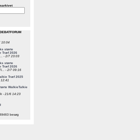
sarkivet
 DEBATFORUM
7 10:04
s størte
e Træf 2026
... - 2/7 23:03
s størte
e Træf 2026
i... - 2/7 09:16
alkie Træf 2025
6 12:41
ørte WalkieTalkie
k - 21/6 14:23
g
49463 besøg