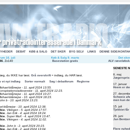
NYHEDER
DEBAT
KØB & SALG
DET SKER
BYG SELV
LINKS
DENNE SIDE/KONTA
um 16. juli
Køb & Salg 9. marts
Det ske
46
.
Zx140
Basestation gratis
ALV ræveløbsk
SENESTE 
6. maj
læg, du IKKE har læst.
Grå overskrift
= indlæg, du HAR læst.
Jægerspris-
v et nyt indlæg
Sorter normalt
Søg i debatforum
Reglerne
17. januar
Hvem er de
ichael-blåmejse - 11. april 2024 13:55.
onspirationsradioservice - 11. april 2024 12:23.
27. decemb
ichael-blåmejse - 11. april 2024 10:27.
Schweiz afs
ichael-blåmejse - 10. april 2024 18:23.
men kun del
ohn b - 10. april 2024 13:23.
15. juli
el-blåmejse - 10. april 2024 12:38.
Tjekkiet får
lkie
.
Vikingen - 5. april 2024 17:57.
lkie
.
Jan Erik - 4. april 2024 18:24.
26. juni
lkie
.
Super MaX - 4. april 2024 13:47.
Jan Bentzen
lkie
.
Vikingen - 4. april 2024 11:02.
lkie
.
John b - 2. april 2024 20:23.
Flere nyhed
lkie
.
Jan Erik - 2. april 2024 13:04.