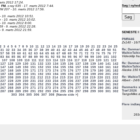
arts 2012 17:24.
Søg i nyhed
5 FM
.
x-ray 635 - 17. marts 2012 7:44.
W 207 - 10. marts 2012 17:56.
- 10. marts 2012 10:51.
le - 10. marts 2012 10:02.
- 10. marts 2012 8:00.
9 - 9. marts 2012 22:28.
- 9. marts 2012 21:59.
SENESTE I
PMR446
Zx140 - 16/
2
3
4
5
6
7
8
9
10
11
12
13
14
15
16
17
18
19
20
21
22
23
24
25
Re: Danmark
31
32
33
34
35
36
37
38
39
40
41
42
43
44
45
46
47
48
49
50
51
WalkieTalki
57
58
59
60
61
62
63
64
65
66
67
68
69
70
71
72
73
74
75
76
77
Videoklip fra
83
84
85
86
87
88
89
90
91
92
93
94
95
96
97
98
99
100
101
102
107
108
109
110
111
112
113
114
115
116
117
118
119
120
121
122
Re: Danmark
127
128
129
130
131
132
133
134
135
136
137
138
139
140
141
142
WalkieTalki
147
148
149
150
151
152
153
154
155
156
157
158
159
160
161
162
Alaska 150 F
167
168
169
170
171
172
173
174
175
176
177
178
179
180
181
182
187
188
189
190
191
192
193
194
195
196
197
198
199
200
201
202
Re: WalkieT
207
208
209
210
211
212
213
214
215
216
217
218
219
220
221
222
Albert - 24/
227
228
229
230
231
232
233
234
235
236
237
238
239
240
241
242
247
248
249
250
251
252
253
254
255
256
257
258
259
260
261
262
Danmarks st
267
268
269
270
271
272
273
274
275
276
277
278
279
280
281
282
Træf 2026
287
288
289
290
291
292
293
294
295
296
297
298
299
300
301
302
TangoMike.d
303
304
305
306
307
308
[
Næste side >
]
Flere indlæ
263