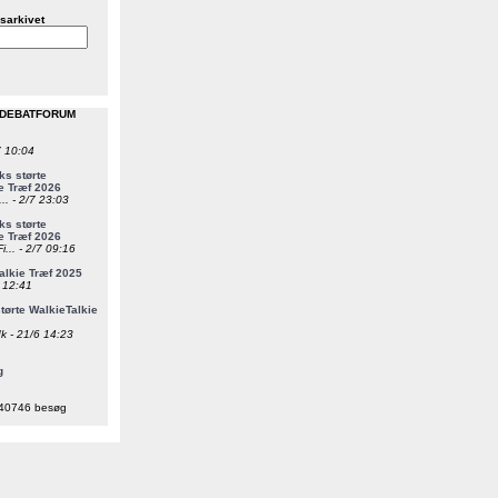
sarkivet
 DEBATFORUM
7 10:04
s størte
e Træf 2026
... - 2/7 23:03
s størte
e Træf 2026
i... - 2/7 09:16
alkie Træf 2025
6 12:41
ørte WalkieTalkie
k - 21/6 14:23
g
40746 besøg