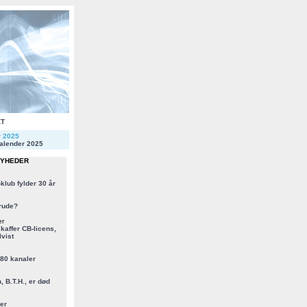
KT
r 2025
alender 2025
NYHEDER
klub fylder 30 år
rude?
er
kaffer CB-licens,
vist
 80 kanaler
, B.T.H., er død
er