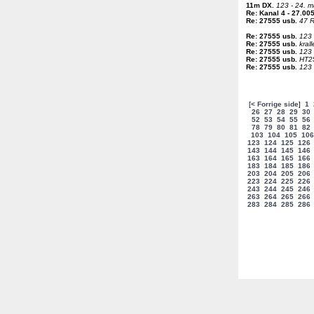
11m DX
.
123 - 24. m
Re: Kanal 4 - 27.00
Re: 27555 usb
.
47 R
Re: 27555 usb
.
123 
Re: 27555 usb
.
kral
Re: 27555 usb
.
123 
Re: 27555 usb
.
HT25
Re: 27555 usb
.
123 
[
< Forrige side
]
1
26
27
28
29
30
52
53
54
55
56
78
79
80
81
82
103
104
105
106
123
124
125
126
143
144
145
146
163
164
165
166
183
184
185
186
203
204
205
206
223
224
225
226
243
244
245
246
263
264
265
266
283
284
285
286