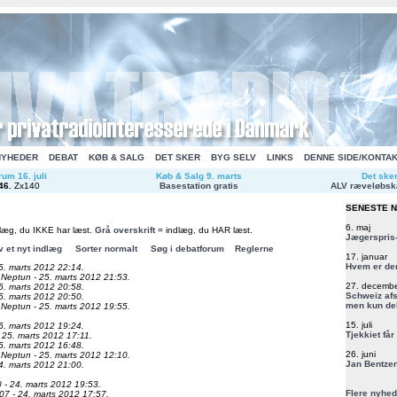
NYHEDER
DEBAT
KØB & SALG
DET SKER
BYG SELV
LINKS
DENNE SIDE/KONTA
um 16. juli
Køb & Salg 9. marts
Det ske
46
.
Zx140
Basestation gratis
ALV ræveløbsk
SENESTE 
6. maj
læg, du IKKE har læst.
Grå overskrift
= indlæg, du HAR læst.
Jægerspris-
v et nyt indlæg
Sorter normalt
Søg i debatforum
Reglerne
17. januar
Hvem er de
5. marts 2012 22:14.
 Neptun - 25. marts 2012 21:53.
27. decemb
5. marts 2012 20:58.
Schweiz afs
5. marts 2012 20:50.
men kun del
 Neptun - 25. marts 2012 19:55.
15. juli
5. marts 2012 19:24.
Tjekkiet får
 25. marts 2012 17:11.
5. marts 2012 16:48.
26. juni
 Neptun - 25. marts 2012 12:10.
Jan Bentzen
4. marts 2012 21:00.
 - 24. marts 2012 19:53.
Flere nyhed
07 - 24. marts 2012 17:57.