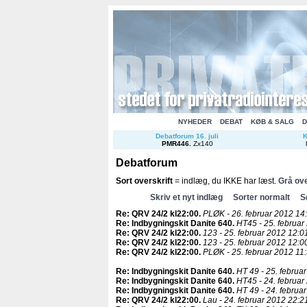
NYHEDER
DEBAT
KØB & SALG
D
Debatforum 16. juli
K
PMR446
.
Zx140
Debatforum
Sort overskrift
= indlæg, du IKKE har læst.
Grå ove
Skriv et nyt indlæg
Sorter normalt
S
Re: QRV 24/2 kl22:00
.
PLØK - 26. februar 2012 14
Re: Indbygningskit Danite 640
.
HT45 - 25. februar
Re: QRV 24/2 kl22:00
.
123 - 25. februar 2012 12:0
Re: QRV 24/2 kl22:00
.
123 - 25. februar 2012 12:0
Re: QRV 24/2 kl22:00
.
PLØK - 25. februar 2012 11:
Re: Indbygningskit Danite 640
.
HT 49 - 25. februa
Re: Indbygningskit Danite 640
.
HT45 - 24. februar
Re: Indbygningskit Danite 640
.
HT 49 - 24. februa
Re: QRV 24/2 kl22:00
.
Lau - 24. februar 2012 22:2