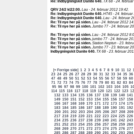
Re: Indbygningskit Danite 640
.
TX 68 - 24. februa
QRV 24/2 kl22:00
.
Lau - 24. februar 2012 19:42.
Re: Indbygningskit Danite 640
.
HT45 - 24. februar
Re: Indbygningskit Danite 640
.
Lau - 24. februar 
Re: Til nye her på siden
.
Lau - 24. februar 2012 14
Re: Til nye her på siden
.
Jumbo 77 - 24. februar 20
Re: Til nye her på siden
.
Lau - 24. februar 2012 8:
Re: Til nye her på siden
.
jumbo 77 - 24. februar 20
Re: Til nye her på siden
.
Station Neptun - 23. febr
Re: Til nye her på siden
.
Jumbo 77 - 23. februar 2
Indbygningskit Danite 640
.
TX 68 - 23. februar 201
[
< Forrige side
]
1
2
3
4
5
6
7
8
9
10
11
12
23
24
25
26
27
28
29
30
31
32
33
34
35
36
47
48
49
50
51
52
53
54
55
56
57
58
59
60
71
72
73
74
75
76
77
78
79
80
81
82
83
84
95
96
97
98
99
100
101
102
103
104
105
1
114
115
116
117
118
119
120
121
122
123
1
132
133
134
135
136
137
138
139
140
141
149
150
151
152
153
154
155
156
157
158
166
167
168
169
170
171
172
173
174
175
183
184
185
186
187
188
189
190
191
192
200
201
202
203
204
205
206
207
208
209
217
218
219
220
221
222
223
224
225
226
234
235
236
237
238
239
240
241
242
243
251
252
253
254
255
256
257
258
259
260
268
269
270
271
272
273
274
275
276
277
285
286
287
288
289
290
291
292
293
294