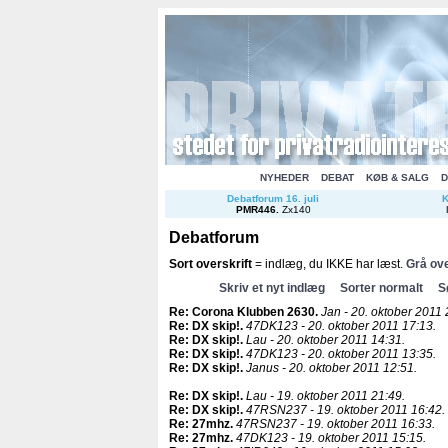
NYHEDER
DEBAT
KØB & SALG
D
Debatforum 16. juli
K
PMR446
.
Zx140
Debatforum
Sort overskrift
= indlæg, du IKKE har læst.
Grå ove
Skriv et nyt indlæg
Sorter normalt
S
Re: Corona Klubben 2630
.
Jan - 20. oktober 2011 
Re: DX skip!
.
47DK123 - 20. oktober 2011 17:13.
Re: DX skip!
.
Lau - 20. oktober 2011 14:31.
Re: DX skip!
.
47DK123 - 20. oktober 2011 13:35.
Re: DX skip!
.
Janus - 20. oktober 2011 12:51.
Re: DX skip!
.
Lau - 19. oktober 2011 21:49.
Re: DX skip!
.
47RSN237 - 19. oktober 2011 16:42.
Re: 27mhz
.
47RSN237 - 19. oktober 2011 16:33.
Re: 27mhz
.
47DK123 - 19. oktober 2011 15:15.