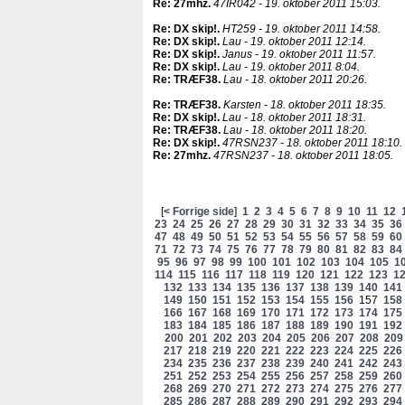
Re: 27mhz
.
47IR042 - 19. oktober 2011 15:03.
Re: DX skip!
.
HT259 - 19. oktober 2011 14:58.
Re: DX skip!
.
Lau - 19. oktober 2011 12:14.
Re: DX skip!
.
Janus - 19. oktober 2011 11:57.
Re: DX skip!
.
Lau - 19. oktober 2011 8:04.
Re: TRÆF38
.
Lau - 18. oktober 2011 20:26.
Re: TRÆF38
.
Karsten - 18. oktober 2011 18:35.
Re: DX skip!
.
Lau - 18. oktober 2011 18:31.
Re: TRÆF38
.
Lau - 18. oktober 2011 18:20.
Re: DX skip!
.
47RSN237 - 18. oktober 2011 18:10.
Re: 27mhz
.
47RSN237 - 18. oktober 2011 18:05.
[
< Forrige side
]
1
2
3
4
5
6
7
8
9
10
11
12
23
24
25
26
27
28
29
30
31
32
33
34
35
36
47
48
49
50
51
52
53
54
55
56
57
58
59
60
71
72
73
74
75
76
77
78
79
80
81
82
83
84
95
96
97
98
99
100
101
102
103
104
105
1
114
115
116
117
118
119
120
121
122
123
1
132
133
134
135
136
137
138
139
140
141
149
150
151
152
153
154
155
156
157
158
166
167
168
169
170
171
172
173
174
175
183
184
185
186
187
188
189
190
191
192
200
201
202
203
204
205
206
207
208
209
217
218
219
220
221
222
223
224
225
226
234
235
236
237
238
239
240
241
242
243
251
252
253
254
255
256
257
258
259
260
268
269
270
271
272
273
274
275
276
277
285
286
287
288
289
290
291
292
293
294