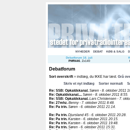
NYHEDER
DEBAT
KØB & SALG
D
Debatforum 16. juli
K
PMR446
.
Zx140
Debatforum
Sort overskrift
= indlæg, du IKKE har læst.
Grå ove
Skriv et nyt indlæg
Sorter normalt
S
Re: SSB: Opkaldskanal
.
Søren - 8. oktober 2011 1
Re: Opkaldskanal...
.
Søren - 8. oktober 2011 8:55.
Re: SSB: Opkaldskanal
.
Lars Christensen - 7. okt
Re: 27mhz
.
Benny - 7. oktober 2011 8:48.
Re: Pa trin
.
Søren - 6. oktober 2011 21:14.
Re: Pa trin
.
Djursland 45 - 6. oktober 2011 20:28.
Re: Pa trin
.
Karsten - 6. oktober 2011 20:15.
Re: Pa trin
.
Karsten - 6. oktober 2011 19:48.
Re: Pa trin
.
Søren - 6. oktober 2011 15:31.