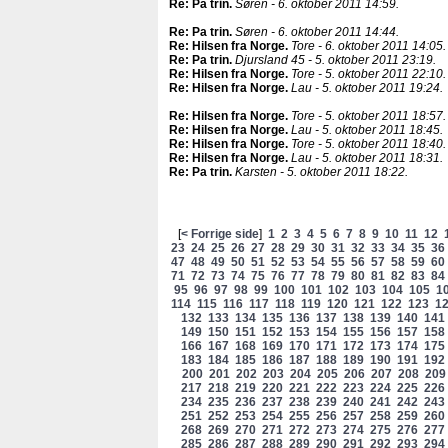
Re: Pa trin
.
Søren - 6. oktober 2011 14:59.
Re: Pa trin
.
Søren - 6. oktober 2011 14:44.
Re: Hilsen fra Norge
.
Tore - 6. oktober 2011 14:05.
Re: Pa trin
.
Djursland 45 - 5. oktober 2011 23:19.
Re: Hilsen fra Norge
.
Tore - 5. oktober 2011 22:10.
Re: Hilsen fra Norge
.
Lau - 5. oktober 2011 19:24.
Re: Hilsen fra Norge
.
Tore - 5. oktober 2011 18:57.
Re: Hilsen fra Norge
.
Lau - 5. oktober 2011 18:45.
Re: Hilsen fra Norge
.
Tore - 5. oktober 2011 18:40.
Re: Hilsen fra Norge
.
Lau - 5. oktober 2011 18:31.
Re: Pa trin
.
Karsten - 5. oktober 2011 18:22.
[
< Forrige side
]
1
2
3
4
5
6
7
8
9
10
11
12
23
24
25
26
27
28
29
30
31
32
33
34
35
36
47
48
49
50
51
52
53
54
55
56
57
58
59
60
71
72
73
74
75
76
77
78
79
80
81
82
83
84
95
96
97
98
99
100
101
102
103
104
105
1
114
115
116
117
118
119
120
121
122
123
1
132
133
134
135
136
137
138
139
140
141
149
150
151
152
153
154
155
156
157
158
166
167
168
169
170
171
172
173
174
175
183
184
185
186
187
188
189
190
191
192
200
201
202
203
204
205
206
207
208
209
217
218
219
220
221
222
223
224
225
226
234
235
236
237
238
239
240
241
242
243
251
252
253
254
255
256
257
258
259
260
268
269
270
271
272
273
274
275
276
277
285
286
287
288
289
290
291
292
293
294