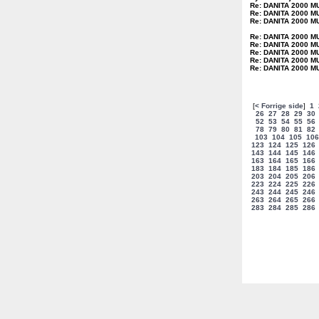
Re: DANITA 2000 M
Re: DANITA 2000 M
Re: DANITA 2000 M
Re: DANITA 2000 M
Re: DANITA 2000 M
Re: DANITA 2000 M
Re: DANITA 2000 M
Re: DANITA 2000 M
[
< Forrige side
]
1
26
27
28
29
30
52
53
54
55
56
78
79
80
81
82
103
104
105
106
123
124
125
126
143
144
145
146
163
164
165
166
183
184
185
186
203
204
205
206
223
224
225
226
243
244
245
246
263
264
265
266
283
284
285
286