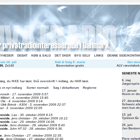
NYHEDER
DEBAT
KØB & SALG
DET SKER
BYG SELV
LINKS
DENNE SIDE/KONTA
um 16. juli
Køb & Salg 9. marts
Det ske
46
.
Zx140
Basestation gratis
ALV ræveløbsk
SENESTE 
6. maj
læg, du IKKE har læst.
Grå overskrift
= indlæg, du HAR læst.
Jægerspris-
v et nyt indlæg
Sorter normalt
Søg i debatforum
Reglerne
17. januar
Hvem er de
enneth - 17. november 2009 0:57.
Mikkel - 4. november 2009 15:40.
27. decemb
Ole - 4. november 2009 9:14.
Schweiz afs
Ulrik Brinck - A304 - 3. november 2009 22:37.
men kun del
kel - 3. november 2009 22:05.
15. juli
meside
.
Lau - 30. oktober 2009 8:15.
Tjekkiet får
meside
.
jens christian - 29. oktober 2009 16:12.
meside
.
Lau - 29. oktober 2009 14:06.
26. juni
eside
.
Jens christian - 28. oktober 2009 8:43.
Jan Bentzen
eside
.
John HT 02 - 28. oktober 2009 6:36.
de
.
Jens Christian - 27. oktober 2009 22:35.
Flere nyhed
ide
.
Jens Christian - 27. oktober 2009 22:30.