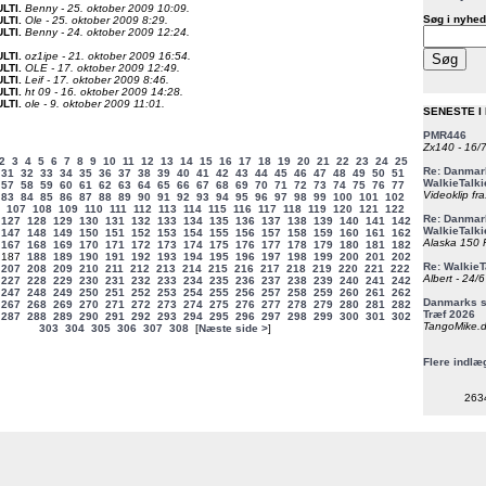
ULTI
.
Benny - 25. oktober 2009 10:09.
Søg i nyhed
ULTI
.
Ole - 25. oktober 2009 8:29.
ULTI
.
Benny - 24. oktober 2009 12:24.
ULTI
.
oz1ipe - 21. oktober 2009 16:54.
ULTI
.
OLE - 17. oktober 2009 12:49.
ULTI
.
Leif - 17. oktober 2009 8:46.
ULTI
.
ht 09 - 16. oktober 2009 14:28.
ULTI
.
ole - 9. oktober 2009 11:01.
SENESTE I
PMR446
Zx140 - 16/
2
3
4
5
6
7
8
9
10
11
12
13
14
15
16
17
18
19
20
21
22
23
24
25
Re: Danmark
31
32
33
34
35
36
37
38
39
40
41
42
43
44
45
46
47
48
49
50
51
WalkieTalki
57
58
59
60
61
62
63
64
65
66
67
68
69
70
71
72
73
74
75
76
77
Videoklip fra
83
84
85
86
87
88
89
90
91
92
93
94
95
96
97
98
99
100
101
102
107
108
109
110
111
112
113
114
115
116
117
118
119
120
121
122
Re: Danmark
127
128
129
130
131
132
133
134
135
136
137
138
139
140
141
142
WalkieTalki
147
148
149
150
151
152
153
154
155
156
157
158
159
160
161
162
Alaska 150 F
167
168
169
170
171
172
173
174
175
176
177
178
179
180
181
182
187
188
189
190
191
192
193
194
195
196
197
198
199
200
201
202
Re: WalkieT
207
208
209
210
211
212
213
214
215
216
217
218
219
220
221
222
Albert - 24/
227
228
229
230
231
232
233
234
235
236
237
238
239
240
241
242
247
248
249
250
251
252
253
254
255
256
257
258
259
260
261
262
Danmarks st
267
268
269
270
271
272
273
274
275
276
277
278
279
280
281
282
Træf 2026
287
288
289
290
291
292
293
294
295
296
297
298
299
300
301
302
TangoMike.d
303
304
305
306
307
308
[
Næste side >
]
Flere indlæ
263