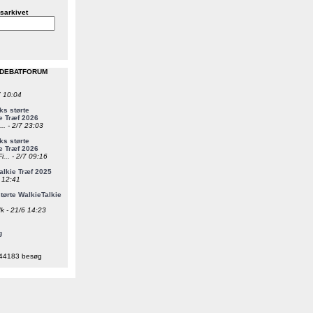
sarkivet
 DEBATFORUM
7 10:04
s størte
e Træf 2026
... - 2/7 23:03
s størte
e Træf 2026
i... - 2/7 09:16
alkie Træf 2025
6 12:41
ørte WalkieTalkie
k - 21/6 14:23
g
44183 besøg