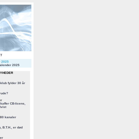
KT
r 2025
alender 2025
NYHEDER
klub fylder 30 år
rude?
er
kaffer CB-licens,
vist
 80 kanaler
, B.T.H., er død
er