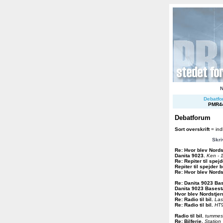
Debatfor
PMR4
Debatforum
Sort overskrift
= ind
Skri
Re: Hvor blev Nords
Danita 9023
.
Ken - 
Re: Repiter til spej
Repiter til spejder 
Re: Hvor blev Nords
Re: Danita 9023 Ba
Danita 9023 Basest
Hvor blev Nordstje
Re: Radio til bil
.
Las
Re: Radio til bil
.
HT9
Radio til bil
.
tummes 
Re: Bilferie
.
Station