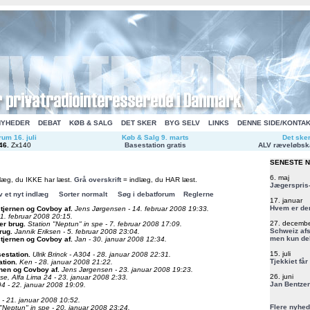
NYHEDER
DEBAT
KØB & SALG
DET SKER
BYG SELV
LINKS
DENNE SIDE/KONTA
um 16. juli
Køb & Salg 9. marts
Det ske
46
.
Zx140
Basestation gratis
ALV ræveløbsk
SENESTE 
6. maj
læg, du IKKE har læst.
Grå overskrift
= indlæg, du HAR læst.
Jægerspris-
v et nyt indlæg
Sorter normalt
Søg i debatforum
Reglerne
17. januar
Hvem er de
tjernen og Covboy af
.
Jens Jørgensen - 14. februar 2008 19:33.
11. februar 2008 20:15.
27. decemb
der brug
.
Station "Neptun" in spe - 7. februar 2008 17:09.
Schweiz afs
brug
.
Jannik Eriksen - 5. februar 2008 23:04.
men kun del
tjernen og Covboy af
.
Jan - 30. januar 2008 12:34.
15. juli
sestation
.
Ulrik Brinck - A304 - 28. januar 2008 22:31.
Tjekkiet får
ation
.
Ken - 28. januar 2008 21:22.
rnen og Covboy af
.
Jens Jørgensen - 23. januar 2008 19:23.
26. juni
se, Alfa Lima 24 - 23. januar 2008 2:33.
Jan Bentzen
4 - 22. januar 2008 19:09.
- 21. januar 2008 10:52.
Flere nyhed
 "Neptun" in spe - 20. januar 2008 23:24.