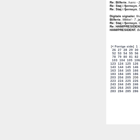
Re: Bilferie
.
hans - 
Re: Støj i fjernsyn
.
Re: Støj i fjernsyn
.
Digitale signaler
.
fi
Bilferie
.
Mikkel - 7. 
Re: Støj i fjernsyn
.
Re: HAM/PRESIDEN
HAM/PRESIDENT
.
B
[
< Forrige side
]
1
26
27
28
29
30
52
53
54
55
56
78
79
80
81
82
103
104
105
106
123
124
125
126
143
144
145
146
163
164
165
166
183
184
185
186
203
204
205
20
223
224
225
226
243
244
245
246
263
264
265
266
283
284
285
286