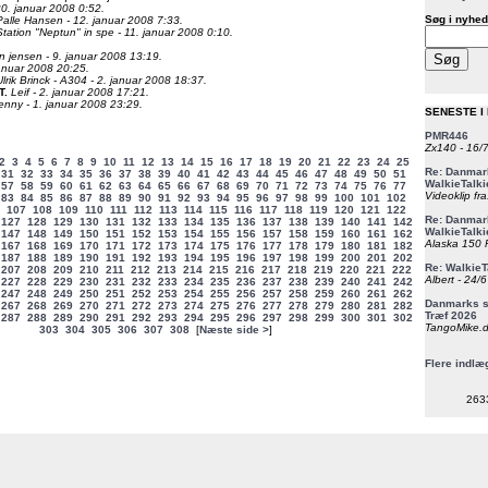
20. januar 2008 0:52.
Søg i nyhed
Palle Hansen - 12. januar 2008 7:33.
Station "Neptun" in spe - 11. januar 2008 0:10.
nn jensen - 9. januar 2008 13:19.
januar 2008 20:25.
Ulrik Brinck - A304 - 2. januar 2008 18:37.
T
.
Leif - 2. januar 2008 17:21.
enny - 1. januar 2008 23:29.
SENESTE I
PMR446
Zx140 - 16/
2
3
4
5
6
7
8
9
10
11
12
13
14
15
16
17
18
19
20
21
22
23
24
25
Re: Danmark
31
32
33
34
35
36
37
38
39
40
41
42
43
44
45
46
47
48
49
50
51
WalkieTalki
57
58
59
60
61
62
63
64
65
66
67
68
69
70
71
72
73
74
75
76
77
Videoklip fra
83
84
85
86
87
88
89
90
91
92
93
94
95
96
97
98
99
100
101
102
107
108
109
110
111
112
113
114
115
116
117
118
119
120
121
122
Re: Danmark
127
128
129
130
131
132
133
134
135
136
137
138
139
140
141
142
WalkieTalki
147
148
149
150
151
152
153
154
155
156
157
158
159
160
161
162
Alaska 150 F
167
168
169
170
171
172
173
174
175
176
177
178
179
180
181
182
187
188
189
190
191
192
193
194
195
196
197
198
199
200
201
202
Re: WalkieT
6
207
208
209
210
211
212
213
214
215
216
217
218
219
220
221
222
Albert - 24/
227
228
229
230
231
232
233
234
235
236
237
238
239
240
241
242
247
248
249
250
251
252
253
254
255
256
257
258
259
260
261
262
Danmarks st
267
268
269
270
271
272
273
274
275
276
277
278
279
280
281
282
Træf 2026
287
288
289
290
291
292
293
294
295
296
297
298
299
300
301
302
TangoMike.d
303
304
305
306
307
308
[
Næste side >
]
Flere indlæ
263