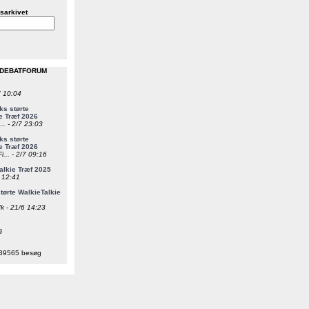
sarkivet
 DEBATFORUM
7 10:04
s størte
e Træf 2026
... - 2/7 23:03
s størte
e Træf 2026
i... - 2/7 09:16
alkie Træf 2025
6 12:41
ørte WalkieTalkie
k - 21/6 14:23
g
39565 besøg