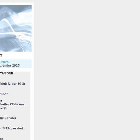
KT
r 2025
alender 2025
NYHEDER
klub fylder 30 år
rude?
er
kaffer CB-licens,
vist
 80 kanaler
, B.T.H., er død
er