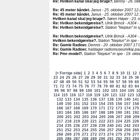
Re: Hvilken kanal skal jeg bruge?
.
Benny - 26. ok
Re: 45 meter båndet
.
Janus - 25. oktober 2007 12:
Re: 45 meter båndet
.
Janus - 25. oktober 2007 12:
Hvilken kanal skal jeg bruge?
.
Søren Høyer - 23. 
Re: Hvilken bekendgørelse?
.
Ulrik Brinck - A304 -
Re: Hvilken bekendgørelse?
.
Station "Neptun" in 
Re: Hvilken bekendgørelse?
.
Ulrik Brinck - A304 -
Hvilken bekendgørelse?
.
Station "Neptun" in spe -
Re: Gamle Radioer
.
Dennis - 20. oktober 2007 17:
Re: Gamle Radioer
.
haldager radiomuseum/kaj paa
Re: Pmr-model?
.
Station "Neptun" in spe - 19. okt
[
< Forrige side
]
1
2
3
4
5
6
7
8
9
10
11
12
23
24
25
26
27
28
29
30
31
32
33
34
35
36
47
48
49
50
51
52
53
54
55
56
57
58
59
60
71
72
73
74
75
76
77
78
79
80
81
82
83
84
95
96
97
98
99
100
101
102
103
104
105
1
114
115
116
117
118
119
120
121
122
123
1
132
133
134
135
136
137
138
139
140
141
149
150
151
152
153
154
155
156
157
158
166
167
168
169
170
171
172
173
174
175
183
184
185
186
187
188
189
190
191
192
200
201
202
203
204
205
206
207
208
209
217
218
219
220
221
222
223
224
225
226
234
235
236
237
238
239
240
241
242
243
251
252
253
254
255
256
257
258
259
260
268
269
270
271
272
273
274
275
276
277
285
286
287
288
289
290
291
292
293
294