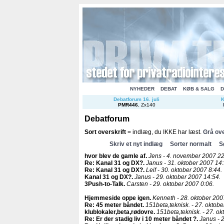
NYHEDER
DEBAT
KØB & SALG
D
Debatforum 16. juli
K
PMR446
.
Zx140
Debatforum
Sort overskrift
= indlæg, du IKKE har læst.
Grå ove
Skriv et nyt indlæg
Sorter normalt
S
hvor blev de gamle af
.
Jens - 4. november 2007 22
Re: Kanal 31 og DX?
.
Janus - 31. oktober 2007 14:
Re: Kanal 31 og DX?
.
Leif - 30. oktober 2007 8:44.
Kanal 31 og DX?
.
Janus - 29. oktober 2007 14:54.
3Push-to-Talk
.
Carsten - 29. oktober 2007 0:06.
Hjemmeside oppe igen
.
Kenneth - 28. oktober 200
Re: 45 meter båndet
.
151beta,teknisk. - 27. oktobe
klublokaler,beta,rødovre
.
151beta,teknisk. - 27. ok
Re: Er der stadig liv i 10 meter båndet ?
.
Janus - 