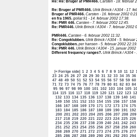
Re: Re: Bruger af PMR466
.
Carsten - 18. februar 
Re: Bruger af PMR466
.
Ulrik Brinck / A304 - 17. f
Bruger af PMR466
.
Carsten - 16. februar 2002 0:21
en fra 1965
.
goliat 91 - 14. februar 2002 17:38.
Re: PMR 446
.
Carsten - 7. februar 2002 12:45.
Re: PMR446
.
Ulrik Brinck / A304 - 7. februar 2002 
PMR446
.
Carsten - 6. februar 2002 11:32.
Re: Congoklubben
.
Ulrik Brinck / A304 - 5. februar
Congoklubben
.
per hansen - 5. februar 2002 22:19
Re: PMR 446
.
Ulrik Brinck / A304 - 15. januar 2002
Different frequency ranges?
.
Ulrik Brinck / A304 -
[
< Forrige side
]
1
2
3
4
5
6
7
8
9
10
11
12
23
24
25
26
27
28
29
30
31
32
33
34
35
36
47
48
49
50
51
52
53
54
55
56
57
58
59
60
71
72
73
74
75
76
77
78
79
80
81
82
83
84
95
96
97
98
99
100
101
102
103
104
105
1
114
115
116
117
118
119
120
121
122
123
1
132
133
134
135
136
137
138
139
140
141
149
150
151
152
153
154
155
156
157
158
166
167
168
169
170
171
172
173
174
175
183
184
185
186
187
188
189
190
191
192
200
201
202
203
204
205
206
207
208
209
217
218
219
220
221
222
223
224
225
226
234
235
236
237
238
239
240
241
242
243
251
252
253
254
255
256
257
258
259
260
268
269
270
271
272
273
274
275
276
277
285
286
287
288
289
290
291
292
293
294