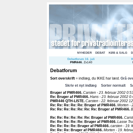
NYHEDER
DEBAT
KØB & SALG
D
Debatforum 16. juli
K
PMR446
.
Zx140
Debatforum
Sort overskrift
= indlæg, du IKKE har læst.
Grå ove
Skriv et nyt indlæg
Sorter normalt
S
Bruger af PMR466
.
Carsten - 23. februar 2002 0:53
Re: Bruger af PMR466
.
Hans - 23. februar 2002 0:
PMR446 QTH-LISTE
.
Carsten - 22. februar 2002 12
Re: Re: Re: Re: Re: Bruger af PMR466
.
Morten - 
Re: Re: Re: Re: Re: Re: Re: Bruger af PMR466
.
B
Re: Re: Re: Re: Re: Re: Bruger af PMR466
.
Carst
Re: Re: Re: Re: Re: Bruger af PMR466
.
Lasse Tru
Re: Re: Re: Re: Bruger af PMR466
.
carsten - 19. 
Re: Re: Re: Bruger af PMR466
.
Morten - 19. febru