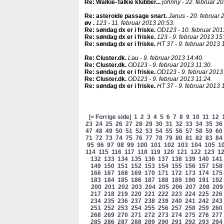
Re: Walkie-Talkie klubber..
.
johnny - 22. februar 20
Re: asteroide passage snart
.
Janus - 20. februar 
øv
.
123 - 11. februar 2013 20:53.
Re: søndag dx er i friske
.
OD123 - 10. februar 201
Re: søndag dx er i friske
.
123 - 9. februar 2013 15
Re: søndag dx er i friske
.
HT 37 - 9. februar 2013 
Re: Cluster.dk
.
Lau - 9. februar 2013 14:40.
Re: Cluster.dk
.
OD123 - 9. februar 2013 11:30.
Re: søndag dx er i friske
.
OD123 - 9. februar 2013
Re: Cluster.dk
.
OD123 - 9. februar 2013 11:24.
Re: søndag dx er i friske
.
HT 37 - 9. februar 2013 
[
< Forrige side
]
1
2
3
4
5
6
7
8
9
10
11
12
23
24
25
26
27
28
29
30
31
32
33
34
35
36
47
48
49
50
51
52
53
54
55
56
57
58
59
60
71
72
73
74
75
76
77
78
79
80
81
82
83
84
95
96
97
98
99
100
101
102
103
104
105
1
114
115
116
117
118
119
120
121
122
123
1
132
133
134
135
136
137
138
139
140
141
149
150
151
152
153
154
155
156
157
158
166
167
168
169
170
171
172
173
174
175
183
184
185
186
187
188
189
190
191
192
200
201
202
203
204
205
206
207
208
209
217
218
219
220
221
222
223
224
225
226
234
235
236
237
238
239
240
241
242
243
251
252
253
254
255
256
257
258
259
260
268
269
270
271
272
273
274
275
276
277
285
286
287
288
289
290
291
292
293
294