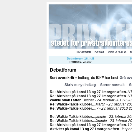
NYHEDER
DEBAT
KØB & SALG
D
Debatforum 16. juli
K
PMR446
.
Zx140
Debatforum
Sort overskrift
= indlæg, du IKKE har læst.
Grå ove
Skriv et nyt indlæg
Sorter normalt
S
Re: Aktivitet på kanal 13 og 27 i morgen aften
.
HT
Re: Aktivitet på kanal 13 og 27 i morgen aften
.
HT
Walkie snak i aften
.
Jesper - 24. februar 2013 8:20
Re: Walkie-Talkie klubber..
.
Martin - 23. februar 20
Re: Walkie-Talkie klubber..
.
!? - 23. februar 2013 2
Re: Walkie-Talkie klubber..
.
jimmie - 23. februar 2
Re: Walkie-Talkie klubber..
.
Jimmie - 23. februar 2
Re: Aktivitet på kanal 13 og 27 i morgen aften
.
12
Aktivitet på kanal 13 og 27 i morgen aften
.
Jesper