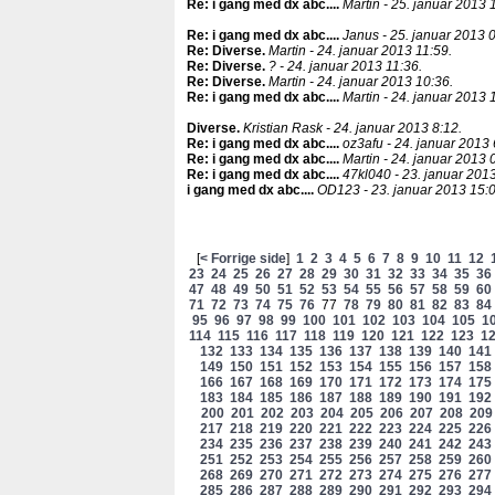
Re: i gang med dx abc...
.
Martin - 25. januar 2013 
Re: i gang med dx abc...
.
Janus - 25. januar 2013 0
Re: Diverse
.
Martin - 24. januar 2013 11:59.
Re: Diverse
.
? - 24. januar 2013 11:36.
Re: Diverse
.
Martin - 24. januar 2013 10:36.
Re: i gang med dx abc...
.
Martin - 24. januar 2013 
Diverse
.
Kristian Rask - 24. januar 2013 8:12.
Re: i gang med dx abc...
.
oz3afu - 24. januar 2013 
Re: i gang med dx abc...
.
Martin - 24. januar 2013 
Re: i gang med dx abc...
.
47kl040 - 23. januar 201
i gang med dx abc...
.
OD123 - 23. januar 2013 15:0
[
< Forrige side
]
1
2
3
4
5
6
7
8
9
10
11
12
23
24
25
26
27
28
29
30
31
32
33
34
35
36
47
48
49
50
51
52
53
54
55
56
57
58
59
60
71
72
73
74
75
76
77
78
79
80
81
82
83
84
95
96
97
98
99
100
101
102
103
104
105
1
114
115
116
117
118
119
120
121
122
123
1
132
133
134
135
136
137
138
139
140
141
149
150
151
152
153
154
155
156
157
158
166
167
168
169
170
171
172
173
174
175
183
184
185
186
187
188
189
190
191
192
200
201
202
203
204
205
206
207
208
209
217
218
219
220
221
222
223
224
225
226
234
235
236
237
238
239
240
241
242
243
251
252
253
254
255
256
257
258
259
260
268
269
270
271
272
273
274
275
276
277
285
286
287
288
289
290
291
292
293
294