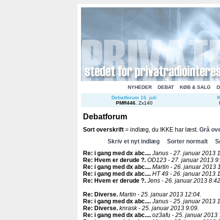
NYHEDER
DEBAT
KØB & SALG
D
Debatforum 16. juli
K
PMR446
.
Zx140
Debatforum
Sort overskrift
= indlæg, du IKKE har læst.
Grå ove
Skriv et nyt indlæg
Sorter normalt
S
Re: i gang med dx abc...
.
Janus - 27. januar 2013 
Re: Hvem er derude ?
.
OD123 - 27. januar 2013 9:
Re: i gang med dx abc...
.
Martin - 26. januar 2013 
Re: i gang med dx abc...
.
HT 49 - 26. januar 2013 
Re: Hvem er derude ?
.
Jens - 26. januar 2013 8:42
Re: Diverse
.
Martin - 25. januar 2013 12:04.
Re: i gang med dx abc...
.
Janus - 25. januar 2013 
Re: Diverse
.
knrask - 25. januar 2013 9:09.
Re: i gang med dx abc...
.
oz3afu - 25. januar 2013 