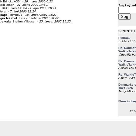
ik Brinck / A304 -
29. marts 2000 0:22.
eld larsen -
31. marts 2000 14:50.
Søg i nyhed
.
Ulrik Brinck / A304 -
1. april 2000 20:41.
øren -
7. juni 2000 12:24.
vkabel
.
bimbo27 -
10. januar 2001 21:27.
 grå tvkabel
.
Lars -
8. februar 2003 20:42.
ale valg
.
Steffen Villadsen -
25. januar 2005 15:25.
SENESTE I
PMR446
Zx140 - 16/
Re: Danmark
WalkieTalki
Videoklip fra
Re: Danmark
WalkieTalki
Alaska 150 F
Re: WalkieT
Albert - 24/
Danmarks st
Træf 2026
TangoMike.d
Flere indlæ
263