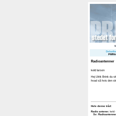
Debatfor
PMR4
Radioantenner
keld larsen
Hej Ulrik Brink du s
hvad så hvis den sk
Hele denne tråd:
Radio antener
.
keld 
Sv: Radioantenne