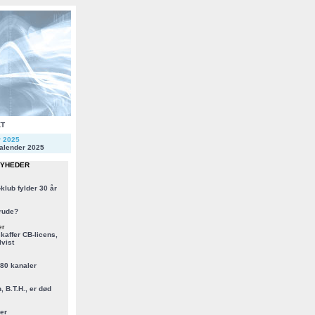
KT
r 2025
alender 2025
NYHEDER
klub fylder 30 år
rude?
er
kaffer CB-licens,
vist
 80 kanaler
, B.T.H., er død
er