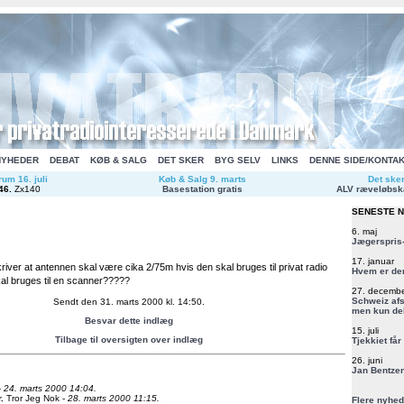
NYHEDER
DEBAT
KØB & SALG
DET SKER
BYG SELV
LINKS
DENNE SIDE/KONTA
um 16. juli
Køb & Salg 9. marts
Det ske
46
.
Zx140
Basestation gratis
ALV ræveløbsk
SENESTE 
6. maj
Jægerspris-
17. januar
kriver at antennen skal være cika 2/75m hvis den skal bruges til privat radio
Hvem er de
al bruges til en scanner?????
27. decemb
Schweiz afs
Sendt den 31. marts 2000 kl. 14:50.
men kun del
Besvar dette indlæg
15. juli
Tilbage til oversigten over indlæg
Tjekkiet får
26. juni
Jan Bentzen
-
24. marts 2000 14:04.
r
.
Tror Jeg Nok -
28. marts 2000 11:15.
Flere nyhed