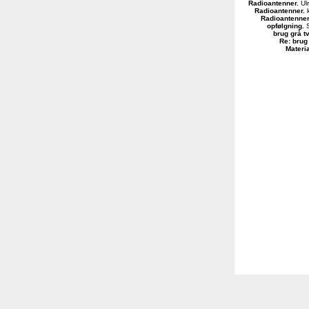
Radioantenner
.
Ulr
Radioantenner
.
k
Radioantenner
opfølgning
.
S
brug grå t
Re: brug
Materi