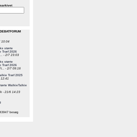
sarkivet
 DEBATFORUM
7 10:04
s størte
e Træf 2026
... - 2/7 23:03
s størte
e Træf 2026
i... - 2/7 09:16
alkie Træf 2025
6 12:41
ørte WalkieTalkie
k - 21/6 14:23
g
43947 besøg