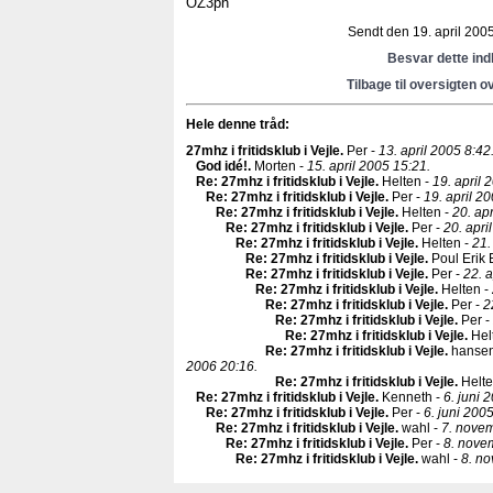
OZ3ph
Sendt den 19. april 2005
Besvar dette in
Tilbage til oversigten o
Hele denne tråd:
27mhz i fritidsklub i Vejle
.
Per -
13. april 2005 8:42
God idé!
.
Morten -
15. april 2005 15:21.
Re: 27mhz i fritidsklub i Vejle
.
Helten -
19. april 
Re: 27mhz i fritidsklub i Vejle
.
Per -
19. april 2
Re: 27mhz i fritidsklub i Vejle
.
Helten -
20. apr
Re: 27mhz i fritidsklub i Vejle
.
Per -
20. apri
Re: 27mhz i fritidsklub i Vejle
.
Helten -
21.
Re: 27mhz i fritidsklub i Vejle
.
Poul Erik 
Re: 27mhz i fritidsklub i Vejle
.
Per -
22. a
Re: 27mhz i fritidsklub i Vejle
.
Helten -
Re: 27mhz i fritidsklub i Vejle
.
Per -
2
Re: 27mhz i fritidsklub i Vejle
.
Per -
Re: 27mhz i fritidsklub i Vejle
.
Hel
Re: 27mhz i fritidsklub i Vejle
.
hansen
2006 20:16.
Re: 27mhz i fritidsklub i Vejle
.
Helte
Re: 27mhz i fritidsklub i Vejle
.
Kenneth -
6. juni 
Re: 27mhz i fritidsklub i Vejle
.
Per -
6. juni 200
Re: 27mhz i fritidsklub i Vejle
.
wahl -
7. nove
Re: 27mhz i fritidsklub i Vejle
.
Per -
8. nove
Re: 27mhz i fritidsklub i Vejle
.
wahl -
8. n