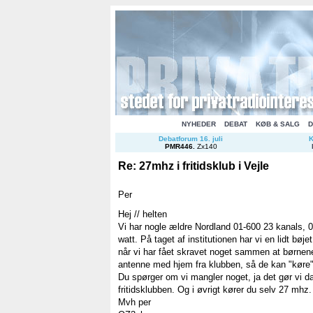
NYHEDER
DEBAT
KØB & SALG
D
Debatforum 16. juli
K
PMR446
.
Zx140
Re: 27mhz i fritidsklub i Vejle
Per
Hej // helten
Vi har nogle ældre Nordland 01-600 23 kanals, 
watt. På taget af institutionen har vi en lidt bøj
når vi har fået skravet noget sammen at børnen
antenne med hjem fra klubben, så de kan "køre
Du spørger om vi mangler noget, ja det gør vi da
fritidsklubben. Og i øvrigt kører du selv 27 mhz.
Mvh per