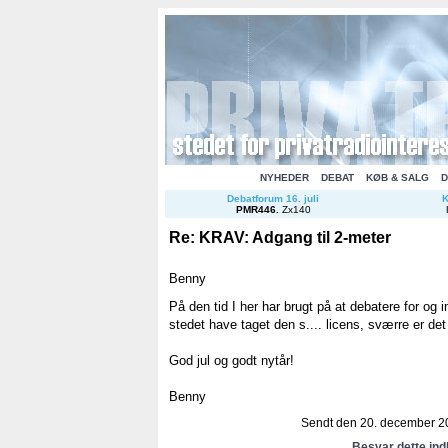
NYHEDER
DEBAT
KØB & SALG
D
Debatforum 16. juli
K
PMR446
.
Zx140
Re: KRAV: Adgang til 2-meter
Benny
På den tid I her har brugt på at debatere for og i
stedet have taget den s.... licens, sværre er det
God jul og godt nytår!
Benny
Sendt den 20. december 20
Besvar dette in