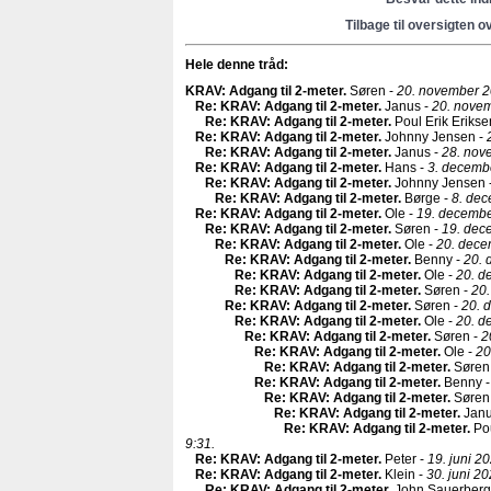
Tilbage til oversigten o
Hele denne tråd:
KRAV: Adgang til 2-meter
.
Søren -
20. november 2
Re: KRAV: Adgang til 2-meter
.
Janus -
20. novem
Re: KRAV: Adgang til 2-meter
.
Poul Erik Erikse
Re: KRAV: Adgang til 2-meter
.
Johnny Jensen -
Re: KRAV: Adgang til 2-meter
.
Janus -
28. nov
Re: KRAV: Adgang til 2-meter
.
Hans -
3. decemb
Re: KRAV: Adgang til 2-meter
.
Johnny Jensen 
Re: KRAV: Adgang til 2-meter
.
Børge -
8. dec
Re: KRAV: Adgang til 2-meter
.
Ole -
19. decembe
Re: KRAV: Adgang til 2-meter
.
Søren -
19. dec
Re: KRAV: Adgang til 2-meter
.
Ole -
20. dece
Re: KRAV: Adgang til 2-meter
.
Benny -
20. 
Re: KRAV: Adgang til 2-meter
.
Ole -
20. d
Re: KRAV: Adgang til 2-meter
.
Søren -
20.
Re: KRAV: Adgang til 2-meter
.
Søren -
20. 
Re: KRAV: Adgang til 2-meter
.
Ole -
20. d
Re: KRAV: Adgang til 2-meter
.
Søren -
2
Re: KRAV: Adgang til 2-meter
.
Ole -
20
Re: KRAV: Adgang til 2-meter
.
Søren
Re: KRAV: Adgang til 2-meter
.
Benny 
Re: KRAV: Adgang til 2-meter
.
Søren
Re: KRAV: Adgang til 2-meter
.
Janu
Re: KRAV: Adgang til 2-meter
.
Pou
9:31.
Re: KRAV: Adgang til 2-meter
.
Peter -
19. juni 2
Re: KRAV: Adgang til 2-meter
.
Klein -
30. juni 20
Re: KRAV: Adgang til 2-meter
.
John Sauerberg