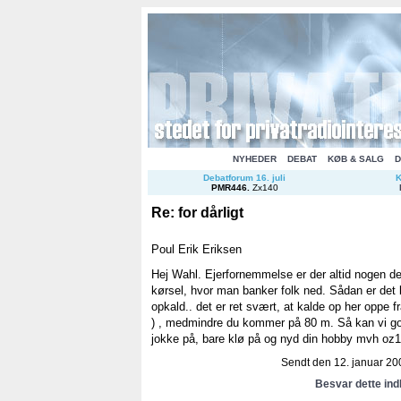
NYHEDER
DEBAT
KØB & SALG
D
Debatforum 16. juli
K
PMR446
.
Zx140
Re: for dårligt
Poul Erik Eriksen
Hej Wahl. Ejerfornemmelse er der altid nogen de
kørsel, hvor man banker folk ned. Sådan er det 
opkald.. det er ret svært, at kalde op her oppe 
) , medmindre du kommer på 80 m. Så kan vi god
jokke på, bare klø på og nyd din hobby mvh oz1
Sendt den 12. januar 200
Besvar dette in