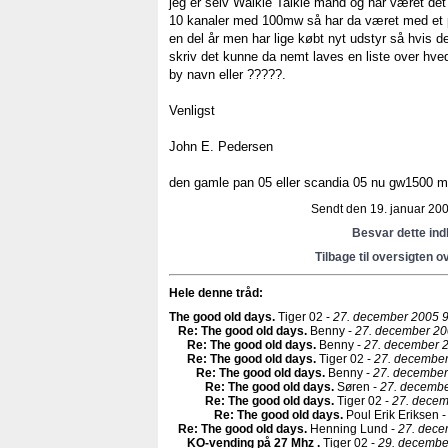
jeg er selv Walkie Talkie mand og har været de
10 kanaler med 100mw så har da været med et p
en del år men har lige købt nyt udstyr så hvis d
skriv det kunne da nemt laves en liste over hv
by navn eller ?????.
Venligst
John E. Pedersen
den gamle pan 05 eller scandia 05 nu gw1500 
Sendt den 19. januar 2006
Besvar dette in
Tilbage til oversigten o
Hele denne tråd:
The good old days
.
Tiger 02 -
27. december 2005 9
Re: The good old days
.
Benny -
27. december 20
Re: The good old days
.
Benny -
27. december 2
Re: The good old days
.
Tiger 02 -
27. december
Re: The good old days
.
Benny -
27. december
Re: The good old days
.
Søren -
27. decembe
Re: The good old days
.
Tiger 02 -
27. decem
Re: The good old days
.
Poul Erik Eriksen 
Re: The good old days
.
Henning Lund -
27. dece
KO-vending på 27 Mhz
.
Tiger 02 -
29. decembe