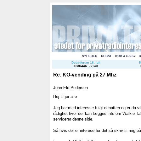
NYHEDER
DEBAT
KØB & SALG
D
Debatforum 16. juli
K
PMR446
.
Zx140
Re: KO-vending på 27 Mhz
John Elo Pedersen
Hej til jer alle
Jeg har med interesse fulgt debatten og er da villig
rådighet hvor der kan lægges info om Walkie Tal
servicerer denne side.
Så hvis der er interese for det så skriv til mig 