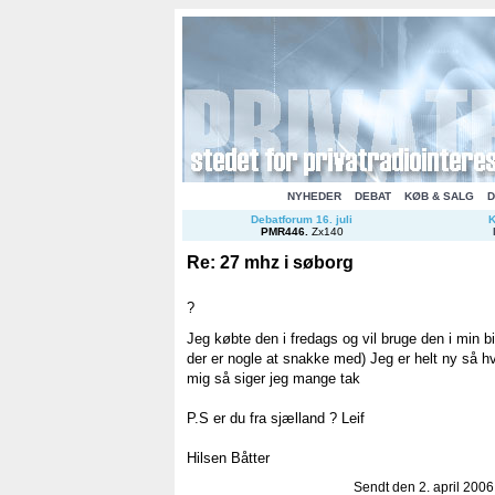
NYHEDER
DEBAT
KØB & SALG
D
Debatforum 16. juli
K
PMR446
.
Zx140
Re: 27 mhz i søborg
?
Jeg købte den i fredags og vil bruge den i min b
der er nogle at snakke med) Jeg er helt ny så hv
mig så siger jeg mange tak
P.S er du fra sjælland ? Leif
Hilsen Båtter
Sendt den 2. april 2006 