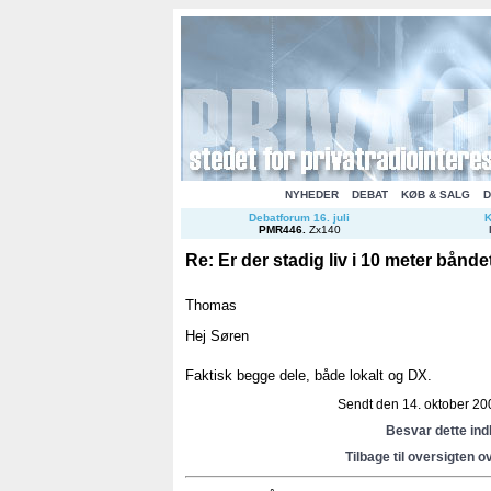
NYHEDER
DEBAT
KØB & SALG
D
Debatforum 16. juli
K
PMR446
.
Zx140
Re: Er der stadig liv i 10 meter bånde
Thomas
Hej Søren
Faktisk begge dele, både lokalt og DX.
Sendt den 14. oktober 200
Besvar dette in
Tilbage til oversigten o