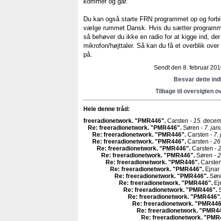
kommer og går.
Du kan også starte FRN programmet op og forbin
vælge rummet Dansk. Hvis du sætter programmet
så behøver du ikke en radio for at kigge ind, d
mikrofon/højttaler. Så kan du få et overblik ove
på.
Sendt den 8. februar 2010
Besvar dette in
Tilbage til oversigten o
Hele denne tråd:
freeradionetwork. "PMR446"
.
Carsten -
15. decem
Re: freeradionetwork. "PMR446"
.
Søren -
7. jan
Re: freeradionetwork. "PMR446"
.
Carsten -
7.
Re: freeradionetwork. "PMR446"
.
Carsten -
26
Re: freeradionetwork. "PMR446"
.
Carsten -
2
Re: freeradionetwork. "PMR446"
.
Søren -
2
Re: freeradionetwork. "PMR446"
.
Carsten
Re: freeradionetwork. "PMR446"
.
Ejnar
Re: freeradionetwork. "PMR446"
.
Sør
Re: freeradionetwork. "PMR446"
.
Ej
Re: freeradionetwork. "PMR446"
.
S
Re: freeradionetwork. "PMR446"
Re: freeradionetwork. "PMR44
Re: freeradionetwork. "PMR4
Re: freeradionetwork. "PM