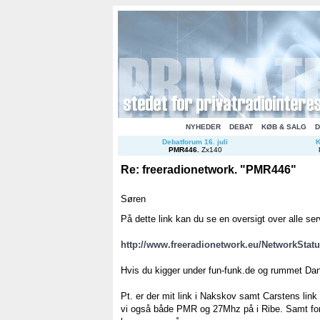
NYHEDER
DEBAT
KØB & SALG
D
Debatforum 16. juli
K
PMR446
.
Zx140
Re: freeradionetwork. "PMR446"
Søren
På dette link kan du se en oversigt over alle s
http://www.freeradionetwork.eu/NetworkStat
Hvis du kigger under fun-funk.de og rummet Dans
Pt. er der mit link i Nakskov samt Carstens lin
vi også både PMR og 27Mhz på i Ribe. Samt for