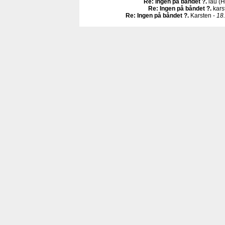
Re: Ingen på båndet ?
.
lau (H
Re: Ingen på båndet ?
.
kars
Re: Ingen på båndet ?
.
Karsten -
18.