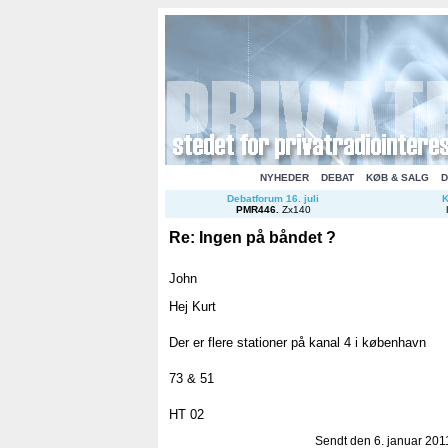
NYHEDER
DEBAT
KØB & SALG
D
Debatforum 16. juli
K
PMR446
.
Zx140
Re: Ingen på båndet ?
John
Hej Kurt
Der er flere stationer på kanal 4 i københavn
73 & 51
HT 02
Sendt den 6. januar 2011