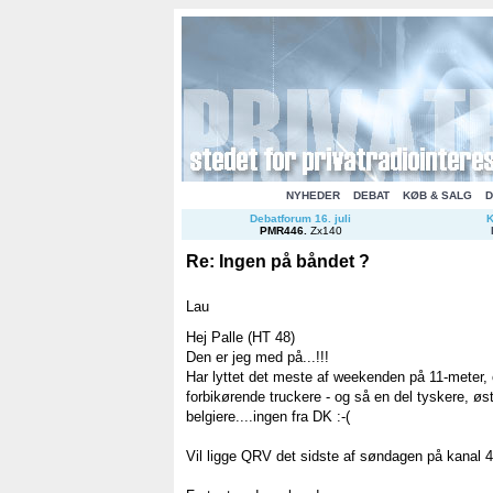
NYHEDER
DEBAT
KØB & SALG
D
Debatforum 16. juli
K
PMR446
.
Zx140
Re: Ingen på båndet ?
Lau
Hej Palle (HT 48)
Den er jeg med på...!!!
Har lyttet det meste af weekenden på 11-meter, 
forbikørende truckere - og så en del tyskere, øst
belgiere....ingen fra DK :-(
Vil ligge QRV det sidste af søndagen på kanal 4 