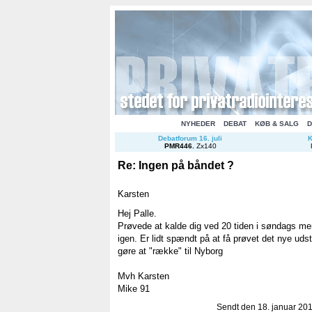
NYHEDER
DEBAT
KØB & SALG
D
Debatforum 16. juli
K
PMR446
.
Zx140
Re: Ingen på båndet ?
Karsten
Hej Palle.
Prøvede at kalde dig ved 20 tiden i søndags me
igen. Er lidt spændt på at få prøvet det nye uds
gøre at "række" til Nyborg
Mvh Karsten
Mike 91
Sendt den 18. januar 2011