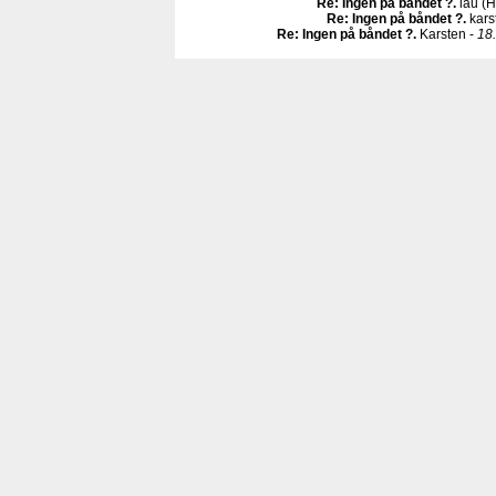
Re: Ingen på båndet ?
.
lau (H
Re: Ingen på båndet ?
.
kars
Re: Ingen på båndet ?
.
Karsten -
18.