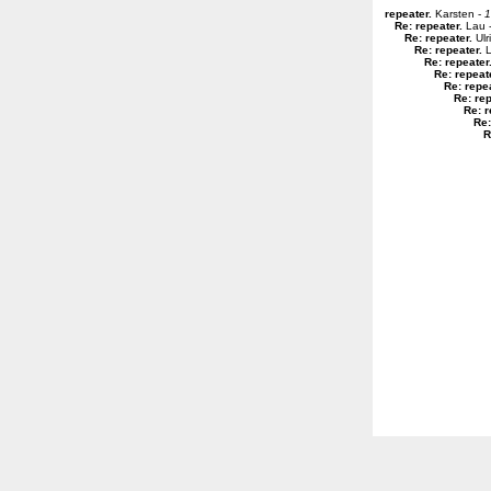
repeater
.
Karsten -
1
Re: repeater
.
Lau 
Re: repeater
.
Ulr
Re: repeater
.
L
Re: repeater
Re: repeat
Re: repe
Re: re
Re: r
Re:
R