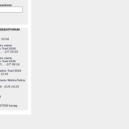
sarkivet
 DEBATFORUM
7 10:04
s størte
e Træf 2026
... - 2/7 23:03
s størte
e Træf 2026
i... - 2/7 09:16
alkie Træf 2025
6 12:41
ørte WalkieTalkie
k - 21/6 14:23
g
37558 besøg