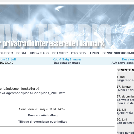
NYHEDER
DEBAT
KØB & SALG
DET SKER
BYG SELV
LINKS
DENNE SIDE/KONTA
um 16. juli
Køb & Salg 9. marts
Det ske
46
.
Zx140
Basestation gratis
ALV ræveløbsk
SENESTE 
6. maj
Jægerspris-
17. januar
r båndplanen forskelligt :-)
Hvem er de
.dk/Pages/bandplans/Bandplans_2010.htm
27. decemb
Schweiz afs
men kun del
Sendt den 23. maj 2011 kl. 14:52.
15. juli
Tjekkiet får
Besvar dette indlæg
26. juni
Tilbage til oversigten over indlæg
Jan Bentzen
Flere nyhed