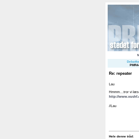
Debatfor
PMR4
Re: repeater
Lau
Hmmm....tror vi læse
http://www.vushf
//Lau
Hele denne tråd: