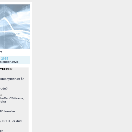
KT
r 2025
alender 2025
NYHEDER
klub fylder 30 år
rude?
er
kaffer CB-licens,
vist
 80 kanaler
, B.T.H., er død
er