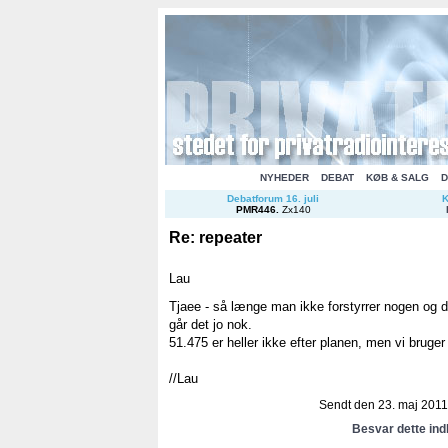
NYHEDER
DEBAT
KØB & SALG
D
Debatforum 16. juli
K
PMR446
.
Zx140
Re: repeater
Lau
Tjaee - så længe man ikke forstyrrer nogen og d
går det jo nok.
51.475 er heller ikke efter planen, men vi bruger 
//Lau
Sendt den 23. maj 2011 
Besvar dette in