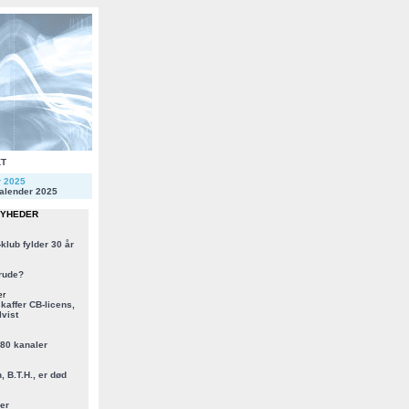
KT
r 2025
alender 2025
NYHEDER
klub fylder 30 år
rude?
er
kaffer CB-licens,
vist
 80 kanaler
, B.T.H., er død
er