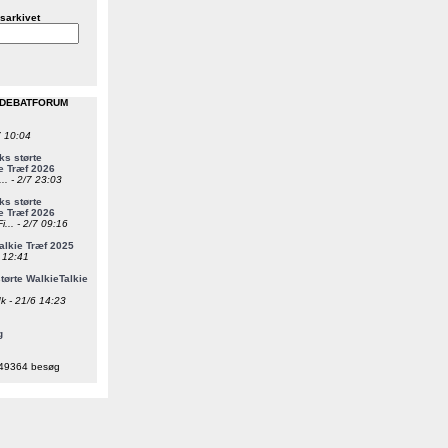
sarkivet
 DEBATFORUM
7 10:04
s størte
e Træf 2026
... - 2/7 23:03
s størte
e Træf 2026
i... - 2/7 09:16
alkie Træf 2025
6 12:41
ørte WalkieTalkie
k - 21/6 14:23
g
49364 besøg