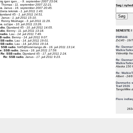
ig igen igen... -
9. september 2007 23:04.
.
Thomas -
11. september 2007 22:21.
Søg i nyhed
io
.
Janus -
16. september 2007 20:45.
beta teknisk -
1. juli 2011 1:43.
jursland 45 -
1. juli 2011 14:51.
.
Janus -
1. juli 2011 15:10.
.
Ronny Moshage -
3. juli 2011 11:29.
io
.
oz1ipe -
10. juli 2011 13:26.
adio
.
Djursland 45 -
10. juli 2011 14:05.
SENESTE I
adio
.
Benny -
11. juli 2011 13:18.
radio
.
Lau -
14. juli 2011 7:49.
PMR446
B radio
.
Benny -
14. juli 2011 9:07.
Zx140 - 16/
SSB radio
.
Lau -
14. juli 2011 19:01.
SSB radio
.
Lau -
14. juli 2011 19:14.
Re: Danmark
 SSB radio
.
ht45@hotel-tango.dk -
16. juli 2011 13:14.
WalkieTalki
e: SSB radio
.
Janus -
16. juli 2011 17:59.
Videoklip fra
Re: SSB radio
.
Djursland 45 -
17. juli 2011 2:24.
Re: SSB radio
.
Janus -
17. juli 2011 9:23.
Re: Danmark
WalkieTalki
Alaska 150 F
Re: WalkieT
Albert - 24/
Danmarks st
Træf 2026
TangoMike.d
Flere indlæ
263