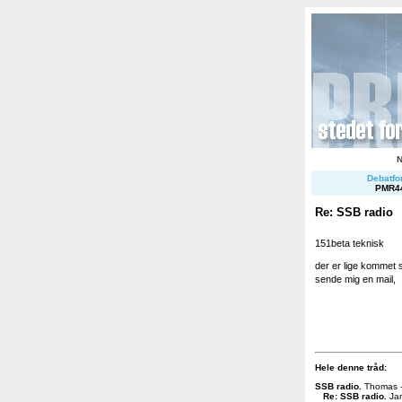
Debatfor
PMR4
Re: SSB radio
151beta teknisk
der er lige kommet
sende mig en mail,
Hele denne tråd:
SSB radio
.
Thomas 
Re: SSB radio
.
Ja