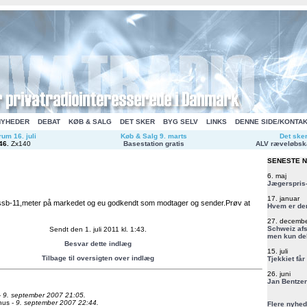
NYHEDER
DEBAT
KØB & SALG
DET SKER
BYG SELV
LINKS
DENNE SIDE/KONTA
um 16. juli
Køb & Salg 9. marts
Det ske
46
.
Zx140
Basestation gratis
ALV ræveløbsk
SENESTE 
6. maj
Jægerspris-
17. januar
 ssb-11,meter på markedet og eu godkendt som modtager og sender.Prøv at
Hvem er de
27. decemb
Schweiz afs
Sendt den 1. juli 2011 kl. 1:43.
men kun del
Besvar dette indlæg
15. juli
Tilbage til oversigten over indlæg
Tjekkiet får
26. juni
Jan Bentzen
-
9. september 2007 21:05.
nus -
9. september 2007 22:44.
Flere nyhed