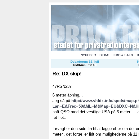
NYHEDER
DEBAT
KØB & SALG
D
Debatforum 16. juli
K
PMR446
.
Zx140
Re: DX skip!
47RSN237
6 meter åbning...
Jeg så på
http://www.vhfdx.info/spots/map.p
Lan=E&Frec=50&ML=M&Map=EU&DXC=N&H
haft QSO med det vestlige USA på 6 meter.....
ret flot...
I øvrigt er den side fin til at kigge efter om der 
meter.. det fortæller lidt om mulighederne på 11