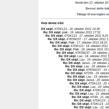
Sendt den 22. oktober 201
Besvar dette in
Tilbage til oversigten o
Hele denne tråd:
DX skip!
.
47DK123 -
16. oktober 2011 14:36.
Re: DX skip!
.
pløk -
16. oktober 2011 17:52.
Re: DX skip!
.
47DK123 -
17. oktober 2011 9:25.
Re: DX skip!
.
47RSN237 -
17. oktober 2011 1
Re: DX skip!
.
Pløk -
17. oktober 2011 18:20.
Re: DX skip!
.
47DK123 -
18. oktober 2011 
Re: DX skip!
.
Pløk -
18. oktober 2011 15:
Re: DX skip!
.
47RSN237 -
18. oktober 
Re: DX skip!
.
Lau -
18. oktober 2011 
Re: DX skip!
.
Lau -
19. oktober 2011
Re: DX skip!
.
Janus -
19. oktober 
Re: DX skip!
.
Lau -
19. oktober 
Re: DX skip!
.
47RSN237 -
19. 
Re: DX skip!
.
HT259 -
19. oktobe
Re: DX skip!
.
Lau -
19. oktober
Re: DX skip!
.
Janus -
20. oktob
Re: DX skip!
.
47DK123 -
20. 
Re: DX skip!
.
Lau -
20. okto
Re: DX skip!
.
47DK123 -
Re: DX skip!
.
Lau -
21. oktob
Re: DX skip!
.
HT49 -
21. ok
Re: DX skip!
.
47DK123 -
Re: DX skip!
.
47DK123 -
21
Re: DX skip!
.
Lau -
22. ok