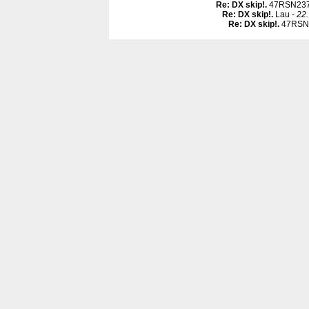
Re: DX skip!
.
47RSN237
Re: DX skip!
.
Lau -
22.
Re: DX skip!
.
47RSN