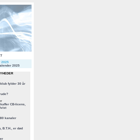
KT
r 2025
alender 2025
NYHEDER
klub fylder 30 år
rude?
er
kaffer CB-licens,
vist
 80 kanaler
, B.T.H., er død
er