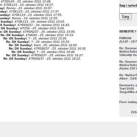
47SD145 -
23. oktober 2011 12:48.
y!
.
47DK123 -
23. oktober 2011 16:27.
Søg i nyhed
ay!
.
Ronny -
23. oktober 2011 16:57.
nday!
.
47DK123 -
23. oktober 2011 17:37.
Sunday!
.
47DK123 -
23. oktober 2011 17:55.
Sunday!
.
Ronny -
24. oktober 2011 12:55.
 Sunday!
.
47DK123 -
24. oktober 2011 15:03.
DX Sunday!
.
47RSN237 -
24. oktober 2011 16:43.
: DX Sunday!
.
HT259 -
25. oktober 2011 0:06.
SENESTE I
e: DX Sunday!
.
47RSN237 -
25. oktober 2011 15:06.
Re: DX Sunday!
.
47kl040 -
25. oktober 2011 15:19.
PMR446
Re: DX Sunday!
.
? -
25. oktober 2011 15:26.
Zx140 - 16/
Re: DX Sunday!
.
? -
25. oktober 2011 15:29.
Re: DX Sunday!
.
Kent -
25. oktober 2011 16:05.
Re: Danmark
Re: DX Sunday!
.
47RSN237 -
25. oktober 2011 16:30.
WalkieTalki
Re: DX Sunday!
.
? -
25. oktober 2011 16:46.
Videoklip fra
Re: DX Sunday!
.
47RSN237 -
25. oktober 2011 16:27.
Re: DX Sunday!
.
47RSN237 -
25. oktober 2011 16:22.
Re: Danmark
WalkieTalki
Alaska 150 F
Re: WalkieT
Albert - 24/
Danmarks st
Træf 2026
TangoMike.d
Flere indlæ
263