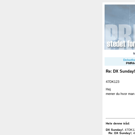
Debatfor
PMR4
Re: DX Sunday!
47DK123
Hej
mener du hvor man 
Hele denne tråd:
DX Sunday!
.
47DK1
Re: DX Sunday!
.
4