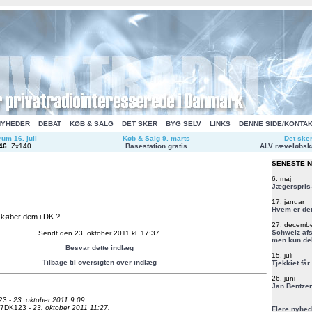
NYHEDER
DEBAT
KØB & SALG
DET SKER
BYG SELV
LINKS
DENNE SIDE/KONTA
um 16. juli
Køb & Salg 9. marts
Det ske
46
.
Zx140
Basestation gratis
ALV ræveløbsk
SENESTE 
6. maj
Jægerspris-
17. januar
Hvem er de
køber dem i DK ?
27. decemb
Schweiz afs
Sendt den 23. oktober 2011 kl. 17:37.
men kun del
Besvar dette indlæg
15. juli
Tilbage til oversigten over indlæg
Tjekkiet får
26. juni
Jan Bentzen
23 -
23. oktober 2011 9:09.
7DK123 -
23. oktober 2011 11:27.
Flere nyhed