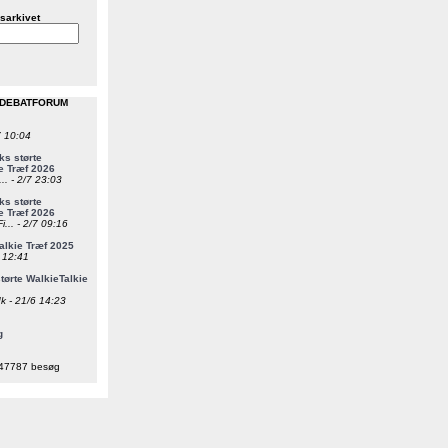
sarkivet
 DEBATFORUM
7 10:04
s størte
e Træf 2026
... - 2/7 23:03
s størte
e Træf 2026
i... - 2/7 09:16
alkie Træf 2025
6 12:41
ørte WalkieTalkie
k - 21/6 14:23
g
47787 besøg