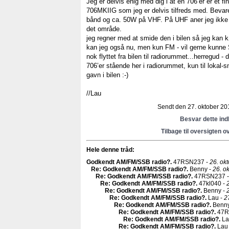
Jeg er delvis enig med dig i at en 706’er er et fin
706MKIIG som jeg er delvis tilfreds med. Bevar
bånd og ca. 50W på VHF. På UHF aner jeg ikke h
det område.
jeg regner med at smide den i bilen så jeg kan kø
kan jeg også nu, men kun FM - vil gerne kunne
nok flyttet fra bilen til radiorummet...herregud - d
706’er stående her i radiorummet, kun til lokal-
gavn i bilen :-)
//Lau
Sendt den 27. oktober 201
Besvar dette in
Tilbage til oversigten o
Hele denne tråd:
Godkendt AM/FM/SSB radio?
.
47RSN237 -
26. ok
Re: Godkendt AM/FM/SSB radio?
.
Benny -
26. o
Re: Godkendt AM/FM/SSB radio?
.
47RSN237 
Re: Godkendt AM/FM/SSB radio?
.
47kl040 -
Re: Godkendt AM/FM/SSB radio?
.
Benny -
Re: Godkendt AM/FM/SSB radio?
.
Lau -
2
Re: Godkendt AM/FM/SSB radio?
.
Benny
Re: Godkendt AM/FM/SSB radio?
.
47R
Re: Godkendt AM/FM/SSB radio?
.
La
Re: Godkendt AM/FM/SSB radio?
.
Lau