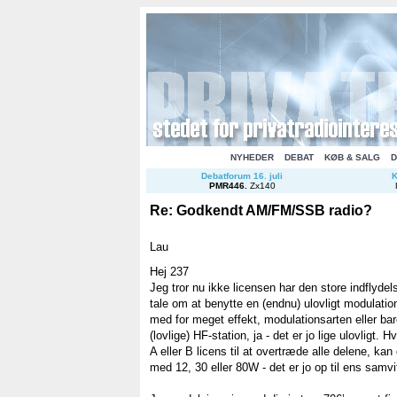
NYHEDER
DEBAT
KØB & SALG
D
Debatforum 16. juli
K
PMR446
.
Zx140
Re: Godkendt AM/FM/SSB radio?
Lau
Hej 237
Jeg tror nu ikke licensen har den store indflydelse
tale om at benytte en (endnu) ulovligt modulati
med for meget effekt, modulationsarten eller bar
(lovlige) HF-station, ja - det er jo lige ulovligt
A eller B licens til at overtræde alle delene, k
med 12, 30 eller 80W - det er jo op til ens samvi