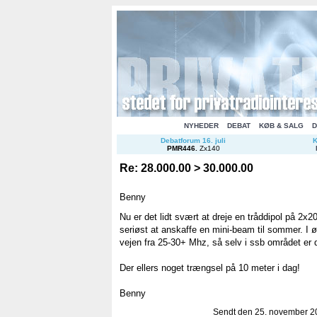
NYHEDER
DEBAT
KØB & SALG
D
Debatforum 16. juli
K
PMR446
.
Zx140
Re: 28.000.00 > 30.000.00
Benny
Nu er det lidt svært at dreje en tråddipol på 2x2
seriøst at anskaffe en mini-beam til sommer. I øv
vejen fra 25-30+ Mhz, så selv i ssb området er de
Der ellers noget trængsel på 10 meter i dag!
Benny
Sendt den 25. november 20