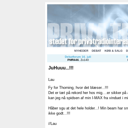
NYHEDER
DEBAT
KØB & SALG
D
Debatforum 16. juli
K
PMR446
.
Zx140
JuHuuu...!!!
Lau
Fy for Thorning, hvor det blæser...!!!
Det er tæt på rekord her hos mig....er sikker på
kan jeg nå spidsen af min I-MAX fra vinduet i mi
Håber sgu at det hele holder...! Min beam har sn
ikke godt...!!!
//Lau