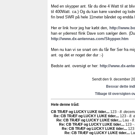
Med en skypper ant. får du dine 4 Watt til at bliv
til 400Watt. ca.) Og du kan køre vandret og lodr
fin bred SWR på hele 11meter båndet og endda l
Her er link hvor jeg har købt den,
http://www.b
han er yderrest flink Dave som sælger dem. (D
http://www.dx-antennas.com/Skypper.htm
Men nu kan vi se snart om du får fler Ser fra mig
ant. og det er noget der dur :-)
Bedste ant. oversigt er her:
http://www.dx-ant
Sendt den 9. december 201
Besvar dette in
Tilbage til oversigten o
Hele denne tråd:
CB TRÆF og LUCKY LUKE tider...
.
123 -
8. decem
Re: CB TRÆF og LUCKY LUKE tider...
.
123 -
8. 
Re: CB TRÆF og LUCKY LUKE tider...
.
Lau -
8
Re: CB TRÆF og LUCKY LUKE tider...
.
123 -
Re: CB TRÆF og LUCKY LUKE tider...
.
123
Re: CB TRÆF og LUCKY LUKE tider...
.
La