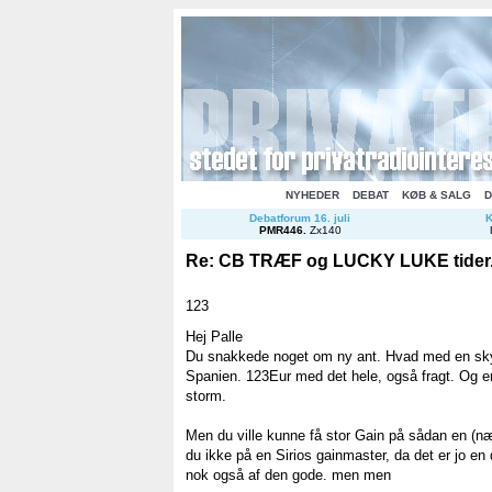
NYHEDER
DEBAT
KØB & SALG
D
Debatforum 16. juli
K
PMR446
.
Zx140
Re: CB TRÆF og LUCKY LUKE tider.
123
Hej Palle
Du snakkede noget om ny ant. Hvad med en skyppe
Spanien. 123Eur med det hele, også fragt. Og er
storm.
Men du ville kunne få stor Gain på sådan en (n
du ikke på en Sirios gainmaster, da det er jo en
nok også af den gode. men men