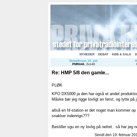
NYHEDER
DEBAT
KØB & SALG
D
Debatforum 16. juli
K
PMR446
.
Zx140
Re: HMP 5/8 den gamle...
PLØK
KPO DX5000 ja den har også et andet produkti
Måske bør jeg rigge lovligt an først, og lytte på
altså en hf-station er det noget man kommer op 
snakker indenrigs???
Bestiller sgu en ny lovlig på nettet.. så har jeg no
Sendt den 19. februar 201