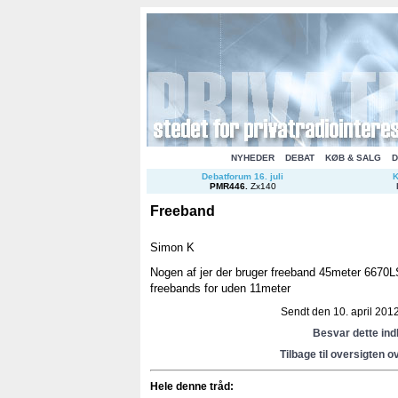
NYHEDER
DEBAT
KØB & SALG
D
Debatforum 16. juli
K
PMR446
.
Zx140
Freeband
Simon K
Nogen af jer der bruger freeband 45meter 6670L
freebands for uden 11meter
Sendt den 10. april 2012
Besvar dette in
Tilbage til oversigten o
Hele denne tråd: