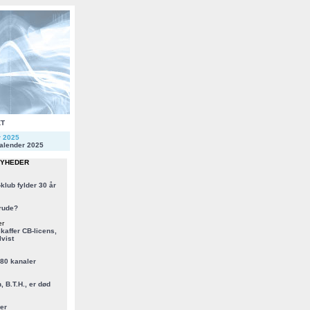
KT
r 2025
alender 2025
NYHEDER
klub fylder 30 år
rude?
er
kaffer CB-licens,
vist
 80 kanaler
, B.T.H., er død
er