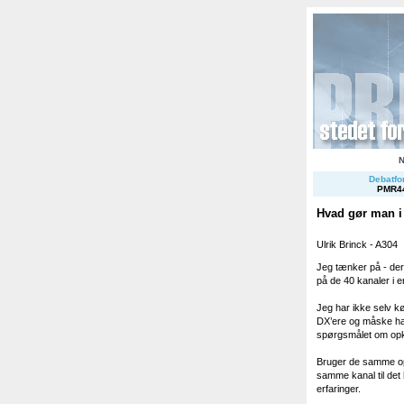
Debatfor
PMR4
Hvad gør man i
Ulrik Brinck - A304
Jeg tænker på - der 
på de 40 kanaler i 
Jeg har ikke selv k
DX’ere og måske har
spørgsmålet om opk
Bruger de samme opk
samme kanal til det 
erfaringer.