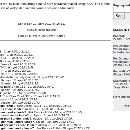
lt det, hvilken kanal bruger de så som opkaldskanal på lovligt SSB? Det kunne
Søg i nyhed
idé at vælge den samme kanal som i de andre lande.
Sendt den 10. april 2012 kl. 16:31.
Besvar dette indlæg
SENESTE I
Tilbage til oversigten over indlæg
PMR446
Zx140 - 16/
Re: Danmark
WalkieTalki
2 -
9. april 2012 21:11.
Videoklip fra
løk -
9. april 2012 21:52.
123 -
9. april 2012 22:05.
Re: Danmark
B -
9. april 2012 22:22.
WalkieTalki
Jens -
9. april 2012 22:39.
Alaska 150 F
T45 -
9. april 2012 22:48.
T -
9. april 2012 23:22.
Re: WalkieT
HT 37 -
9. april 2012 23:52.
Albert - 24/
idsesiljehansen@yahoo.dk -
9. april 2012 23:52.
Benny -
10. april 2012 8:27.
Danmarks st
Jimmie -
10. april 2012 8:32.
Træf 2026
ric Ekko Charli 335 -
10. april 2012 9:40.
TangoMike.d
Benny -
10. april 2012 11:50.
12
.
jumbo 77 -
10. april 2012 12:50.
12
.
Eric Ekko Charli 335 -
10. april 2012 13:04.
Flere indlæ
esper -
10. april 2012 15:38.
Jesper -
10. april 2012 19:42.
ndre lande?
.
Ulrik Brinck - A304 -
10. april 2012 16:31.
263
n i andre lande?
.
oz1ipe -
10. april 2012 16:40.
man i andre lande?
.
Ulrik Brinck - A304 -
10. april 2012 16:55.
r man i andre lande?
.
oz1ipe -
10. april 2012 16:59.
ør man i andre lande?
.
oz1ipe -
10. april 2012 17:09.
 gør man i andre lande?
.
oz1ipe -
10. april 2012 17:12.
ad gør man i andre lande?
.
Alaska-00 -
15. april 2012 15:25.
 gør man i andre lande?
.
Ulrik Brinck - A304 -
10. april 2012 17:22.