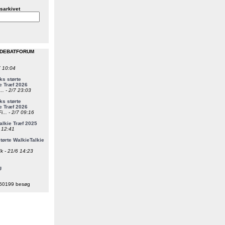
sarkivet
 DEBATFORUM
7 10:04
s størte
e Træf 2026
... - 2/7 23:03
s størte
e Træf 2026
i... - 2/7 09:16
alkie Træf 2025
6 12:41
ørte WalkieTalkie
k - 21/6 14:23
g
50199 besøg