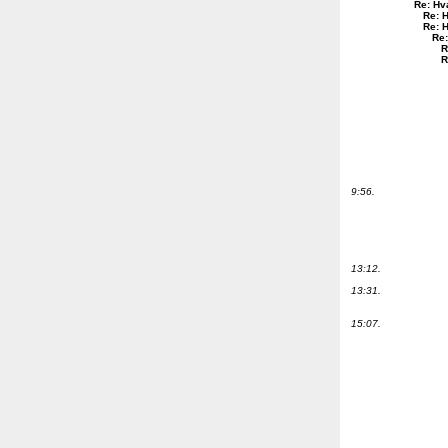
Re: Hv
Re: 
Re: 
Re:
R
R
9:56.
13:12.
13:31.
15:07.