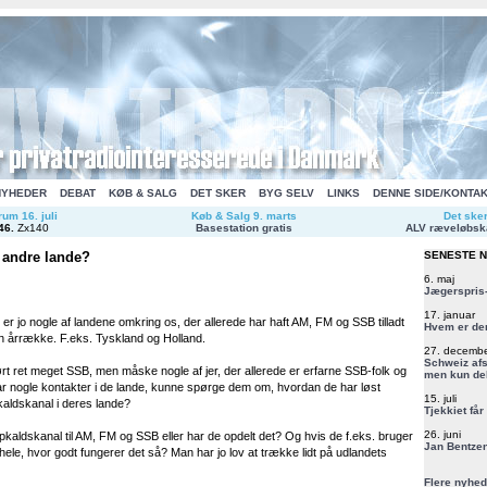
NYHEDER
DEBAT
KØB & SALG
DET SKER
BYG SELV
LINKS
DENNE SIDE/KONTA
um 16. juli
Køb & Salg 9. marts
Det ske
46
.
Zx140
Basestation gratis
ALV ræveløbsk
 andre lande?
SENESTE 
6. maj
Jægerspris-
17. januar
er jo nogle af landene omkring os, der allerede har haft AM, FM og SSB tilladt
Hvem er de
en årrække. F.eks. Tyskland og Holland.
27. decemb
Schweiz afs
ørt ret meget SSB, men måske nogle af jer, der allerede er erfarne SSB-folk og
men kun del
 nogle kontakter i de lande, kunne spørge dem om, hvordan de har løst
15. juli
aldskanal i deres lande?
Tjekkiet får
26. juni
aldskanal til AM, FM og SSB eller har de opdelt det? Og hvis de f.eks. bruger
Jan Bentzen
hele, hvor godt fungerer det så? Man har jo lov at trække lidt på udlandets
Flere nyhed