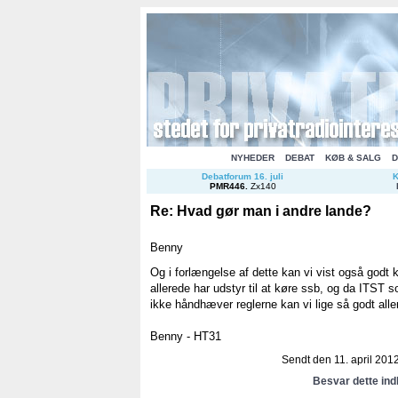
NYHEDER
DEBAT
KØB & SALG
D
Debatforum 16. juli
K
PMR446
.
Zx140
Re: Hvad gør man i andre lande?
Benny
Og i forlængelse af dette kan vi vist også godt 
allerede har udstyr til at køre ssb, og da ITST so
ikke håndhæver reglerne kan vi lige så godt alle
Benny - HT31
Sendt den 11. april 2012
Besvar dette in