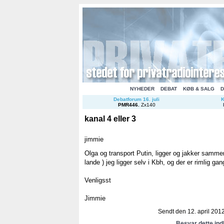
NYHEDER
DEBAT
KØB & SALG
D
Debatforum 16. juli
K
PMR446
.
Zx140
kanal 4 eller 3
jimmie
Olga og transport Putin, ligger og jakker samm
lande ) jeg ligger selv i Kbh, og der er rimlig ga
Venligsst
Jimmie
Sendt den 12. april 2012
Besvar dette in