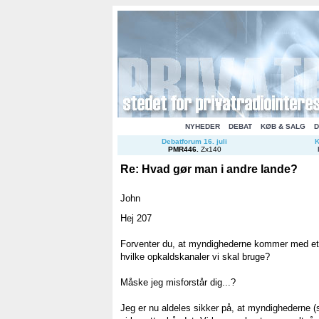
NYHEDER
DEBAT
KØB & SALG
D
Debatforum 16. juli
K
PMR446
.
Zx140
Re: Hvad gør man i andre lande?
John
Hej 207
Forventer du, at myndighederne kommer med et o
hvilke opkaldskanaler vi skal bruge?
Måske jeg misforstår dig...?
Jeg er nu aldeles sikker på, at myndighederne (s