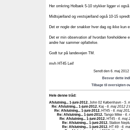
Her omkring Holbæk 5-10 stykker ligger vi også
Midtsjælland og vestsjælland også 10-15 spredt
Det er nogle der snakker hver dag og ikke kun
Det er min observation af hvordan foreholdene er
andre har sammer opfattelse.
Godt tur på landevejen TM.
mvh HT45 Leif
Sendt den 6. maj 2012 k
Besvar dette in
Tilbage til oversigten o
Hele denne tråd:
Afslutning... 1-juni-2012
.
John 02 København -
5. 
Re: Afslutning... 1-juni-2012
.
Kaj -
6. maj 2012 2:
Re: Afslutning... 1-juni-2012
.
HT45 -
6. maj 201
Re: Afslutning... 1-juni-2012
.
Tango Mike -
6. 
Re: Afslutning... 1-juni-2012
.
HT45 -
6. maj 
Re: Afslutning... 1-juni-2012
.
Station Nept
Re: Afslutning... 1-juni-2012
.
HT 49 -
6. ma