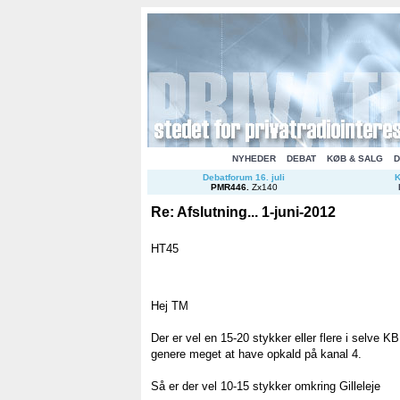
NYHEDER
DEBAT
KØB & SALG
D
Debatforum 16. juli
K
PMR446
.
Zx140
Re: Afslutning... 1-juni-2012
HT45
Hej TM
Der er vel en 15-20 stykker eller flere i selve K
genere meget at have opkald på kanal 4.
Så er der vel 10-15 stykker omkring Gilleleje