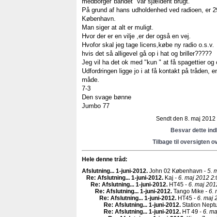
medborger"båndet" var sjældent brugt.
På grund af hans udholdenhed ved radioen, er 29
København.
Man siger at alt er muligt.
Hvor der er en vilje ,er der også en vej.
Hvofor skal jeg tage licens,købe ny radio o.s.v.
hvis det så alligevel gå op i hat og briller?????
Jeg vil ha det ok med "kun " at få spagettier og 
Udfordringen ligge jo i at få kontakt på tråden, 
måde.
7-3
Den svage bønne
Jumbo 77
Sendt den 8. maj 2012 k
Besvar dette in
Tilbage til oversigten o
Hele denne tråd:
Afslutning... 1-juni-2012
.
John 02 København -
5. 
Re: Afslutning... 1-juni-2012
.
Kaj -
6. maj 2012 2:
Re: Afslutning... 1-juni-2012
.
HT45 -
6. maj 201
Re: Afslutning... 1-juni-2012
.
Tango Mike -
6. 
Re: Afslutning... 1-juni-2012
.
HT45 -
6. maj 
Re: Afslutning... 1-juni-2012
.
Station Nept
Re: Afslutning... 1-juni-2012
.
HT 49 -
6. ma