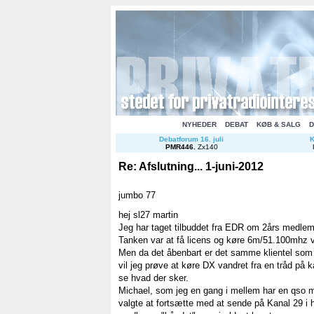
NYHEDER
DEBAT
KØB & SALG
D
Debatforum 16. juli
K
PMR446
.
Zx140
Re: Afslutning... 1-juni-2012
jumbo 77
hej sl27 martin
Jeg har taget tilbuddet fra EDR om 2års medlems
Tanken var at få licens og køre 6m/51.100mhz v
Men da det åbenbart er det samme klientel som
vil jeg prøve at køre DX vandret fra en tråd på
se hvad der sker.
Michael, som jeg en gang i mellem har en qso 
valgte at fortsætte med at sende på Kanal 29 i 