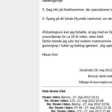
indføringsveje
3. Søg info på fora/forummer, der specialiserer 
4. Spørg på dit lokale Hyundai værksted, om de 
Afslutningsvis kan jeg fortælle, at jeg med en O
ovenstående for ca 10 år siden, uden held.
Derfor borede jeg selv hul mellem motorrummet
gummiprop i hullet og ledning igennem. Jeg ople
Hilsen Kim
Sendt den 28. maj 2012 
Besvar dette in
Tilbage til oversigten o
Hele denne tråd:
Strøm i bilen
.
Benny -
27. maj 2012 10:21.
Re: Strøm i bilen
.
123 -
27. maj 2012 10:34.
Re: Strøm i bilen
.
Benny -
27. maj 2012 10:56.
Re: Strøm i bilen
.
HT 49 -
27. maj 2012 12:36.
Re: Strøm i bilen
.
123 -
27. maj 2012 21:49.