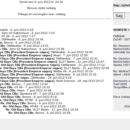
Sendt den 6. juni 2012 kl. 10:34.
Søg i nyhed
Besvar dette indlæg
Tilbage til oversigten over indlæg
ewbie -
6. juni 2012 0:18.
SENESTE I
.
John 02 København -
6. juni 2012 7:23.
.
HT 49 -
6. juni 2012 7:27.
PMR446
.
OldNewbie -
6. juni 2012 10:34.
Zx140 - 16/
Bs
.
Benny -
6. juni 2012 13:18.
 CBs
.
OldNewbie -
6. juni 2012 13:31.
Re: Danmark
s CBs
.
John 02 København -
6. juni 2012 15:38.
WalkieTalki
ays CBs [President Emperor søges]
.
OldNewbie -
6. juni 2012 16:04.
Videoklip fra
Days CBs [President Emperor søges]
.
Aksel -
7. juni 2012 12:56.
d Days CBs [President Emperor søges]
.
OldNewbie -
7. juni 2012 22:31.
Re: Danmark
Old Days CBs [President Emperor søges]
.
SL27 Martin -
21. juni 2012 15:47.
WalkieTalki
 Old Days CBs [President Emperor søges]
.
OldNewbie -
21. juni 2012 17:12.
Alaska 150 F
e: Old Days CBs [President Emperor søges]
.
SL27 Martin -
21. juni 2012 22:06.
Days CBs [President Emperor søges]
.
Walkie 49 -
9. juli 2012 10:19.
Re: WalkieT
d Days CBs [President Emperor søges]
.
OldNewbie -
9. juli 2012 11:33.
Albert - 24/
ident Emperor søges
.
OldNewbie -
18. juli 2012 9:24.
d Days CBs [President Emperor søges]
.
Heidi Schnoor -
18. maj 2015 20:17.
Danmarks st
ays CBs
.
Benny -
7. juni 2012 13:42.
Træf 2026
 Days CBs
.
HT 49 -
7. juni 2012 14:19.
TangoMike.d
d Days CBs
.
Aksel -
7. juni 2012 22:48.
Old Days CBs
.
Djursland 45 -
7. juni 2012 22:58.
: Old Days CBs
.
Benny -
8. juni 2012 8:14.
Flere indlæ
e: Old Days CBs
.
HT-99 -
9. juni 2012 0:59.
Re: Old Days CBs
.
Benny -
9. juni 2012 2:14.
Re: Old Days CBs
.
HT-99 -
9. juni 2012 10:30.
263
Re: Old Days CBs
.
SL27 Martin -
21. juni 2012 15:26.
Re: Old Days CBs
.
Benny -
9. juli 2012 10:38.