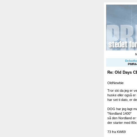
Debatfor
PMR4
Re: Old Days C
OldNewbie
Tror ski da jeg er v
huske eller også er 
har set ti dato, er de
DOG har jeg lagt m
"Nordland 1400"
så den Nordland er 
der starter med 80
73 fra KW69