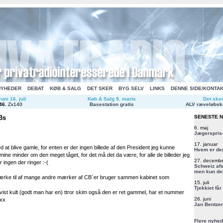
NYHEDER
DEBAT
KØB & SALG
DET SKER
BYG SELV
LINKS
DENNE SIDE/KONTA
um 16. juli
Køb & Salg 9. marts
Det ske
46
.
Zx140
Basestation gratis
ALV ræveløbsk
Bs
SENESTE 
6. maj
Jægerspris-
17. januar
ed at blive gamle, for enten er der ingen billede af den President jeg kunne
Hvem er de
mine minder om den meget tåget, for det må det da være, for alle de billeder jeg
27. decemb
r ingen der ringer :-(
Schweiz afs
men kun del
ærke til af mange andre mærker af CB´er bruger sammen kabinet som
15. juli
Tjekkiet får
vist kult (godt man har en) ttror skim også den er ret gammel, har et nummer
26. juni
xxx
Jan Bentzen
Flere nyhed