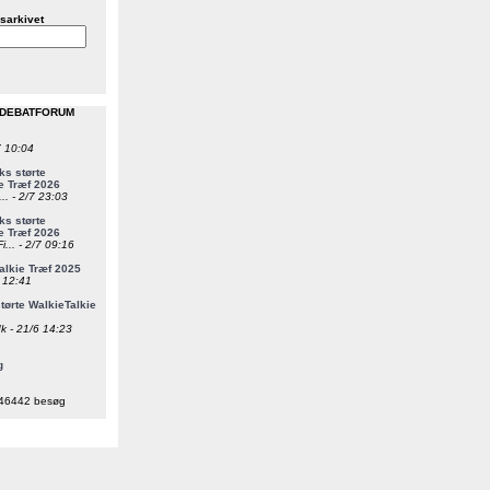
sarkivet
 DEBATFORUM
7 10:04
s størte
e Træf 2026
... - 2/7 23:03
s størte
e Træf 2026
i... - 2/7 09:16
alkie Træf 2025
6 12:41
ørte WalkieTalkie
k - 21/6 14:23
g
46442 besøg