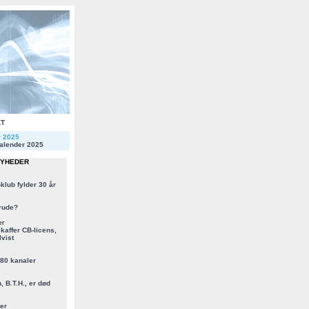
KT
r 2025
alender 2025
NYHEDER
klub fylder 30 år
rude?
er
kaffer CB-licens,
vist
 80 kanaler
, B.T.H., er død
er