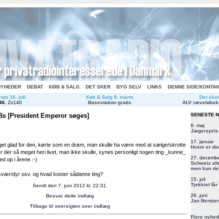
NYHEDER
DEBAT
KØB & SALG
DET SKER
BYG SELV
LINKS
DENNE SIDE/KONTA
um 16. juli
Køb & Salg 9. marts
Det ske
46
.
Zx140
Basestation gratis
ALV ræveløbsk
Bs [President Emperor søges]
SENESTE 
6. maj
Jægerspris-
17. januar
et glad for den, kørte som en drøm, man skulle ha være med at sælge/skrotte
Hvem er de
r der så meget heri livet, man ikke skulle, synes personligt nogen ting _kunne_
27. decemb
d op i årene :-)
Schweiz afs
men kun del
 svær/dyr osv. og hvad koster sådanne ting?
15. juli
Tjekkiet får
Sendt den 7. juni 2012 kl. 22:31.
26. juni
Besvar dette indlæg
Jan Bentzen
Tilbage til oversigten over indlæg
Flere nyhed