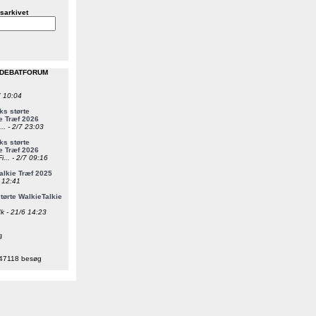
sarkivet
 DEBATFORUM
7 10:04
s størte
e Træf 2026
... - 2/7 23:03
s størte
e Træf 2026
i... - 2/7 09:16
alkie Træf 2025
6 12:41
ørte WalkieTalkie
k - 21/6 14:23
g
47118 besøg