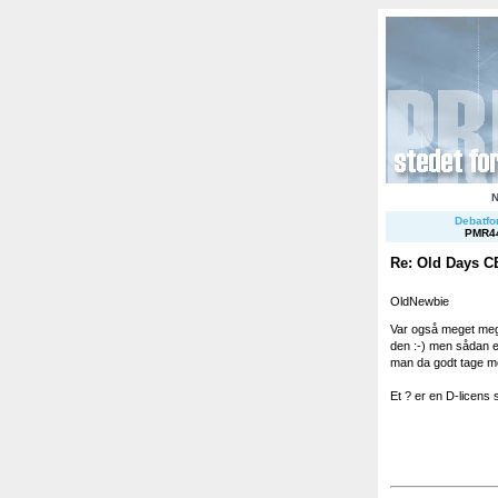
Debatfor
PMR4
Re: Old Days C
OldNewbie
Var også meget meg
den :-) men sådan e
man da godt tage me
Et ? er en D-licens