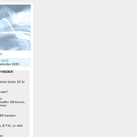
KT
r 2025
alender 2025
NYHEDER
klub fylder 30 år
rude?
er
kaffer CB-licens,
vist
 80 kanaler
, B.T.H., er død
er